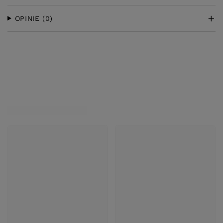
OPINIE
(0)
KLIENCI, KTÓRZY KUPILI TEN
PRODUKT KUPILI TAKŻE