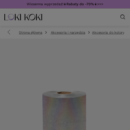
Wiosenna wyprzedaż!☀️
Rabaty do -70%
☀️>>>
Strona główna
Akcesoria i narzędzia
Akcesoria do koloryzacj