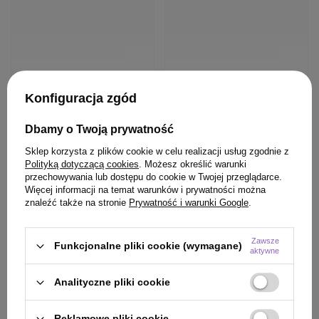
Konfiguracja zgód
BESTSELLER
OFERTA
BESTSELLER
Odżywka WS Academy
Szampon Davines
Dbamy o Twoją prywatność
Wiosenna Aura Paczula
Naturaltech Energizing
Wonna 20 w 1 do włosów
pobudzający przeciw
Sklep korzysta z plików cookie w celu realizacji usług zgodnie z
bez spłukiwania 150 ml
wypadaniu włosów 250 ml
Polityką dotyczącą cookies
. Możesz określić warunki
przechowywania lub dostępu do cookie w Twojej przeglądarce.
106,25 zł
/
szt.
Więcej informacji na temat warunków i prywatności można
(42,50 zł / 100ml)
znaleźć także na stronie
Prywatność i warunki Google
.
106.25
pkt
punktów
Najniższa cena produktu w
29,99 zł
/
szt.
Zawsze
Funkcjonalne pliki cookie (wymagane)
okresie 30 dni przed
aktywne
(19,99 zł / 100ml)
wprowadzeniem obniżki:
106,25 zł
0%
29.99
pkt
punktów
Cena katalogowa:
125,00 zł
-15%
Analityczne pliki cookie
Reklamowe pliki cookie