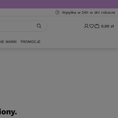
Wysyłka w 24h w dni robocze
0,00 zł
NE MARKI
PROMOCJE
iony.