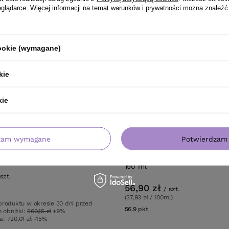
eglądarce. Więcej informacji na temat warunków i prywatności można znaleźć
cookie (wymagane)
kie
kie
RMOWA DOSTAWA
zam wymagane
Potwierdzam 
°501 Premium Fale Loki Koki
Farba Artego It's Color XXL 5.
150 ml
szt.
56,90 zł
tów
/
szt.
(37,93 zł / 100ml)
produktu w okresie 30 dni przed
56.9
pkt
punktów
 obniżki:
560,15 zł
+9%
wa:
720,01 zł
-15%