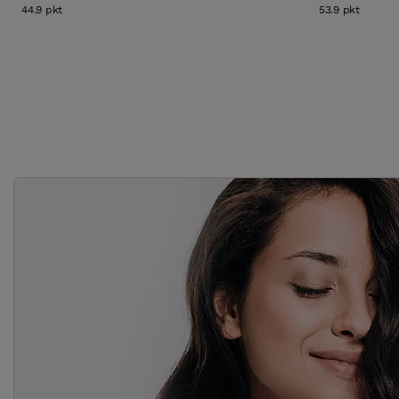
44.9
pkt
punktów
53.9
pkt
punktó