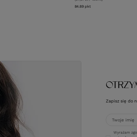
w
84.89
pkt
punktów
OTRZY
Zapisz się do 
Twoje imię
Wyrażam zgo