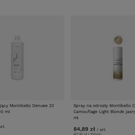
ący Montibello Denuee 22
Spray na odrosty Montibello C
00 ml
Camouflage Light Blonde jasn
ml
szt.
84,89 zł
/
szt.
(67,91 zł / 100ml)