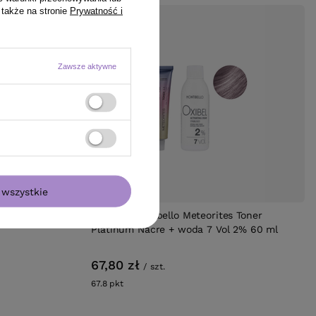
 także na stronie
Prywatność i
Zawsze aktywne
wszystkie
0 jasny brąz
Zestaw Montibello Meteorites Toner
Platinum Nacre + woda 7 Vol 2% 60 ml
67,80 zł
/
szt.
67.8
pkt
punktów