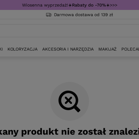
Wiosenna wyprzedaż!☀️
Rabaty do -70%
☀️>>>
Darmowa dostawa od 139 zł
KI
KOLORYZACJA
AKCESORIA I NARZĘDZIA
MAKIJAŻ
POLECA
any produkt nie został znalez