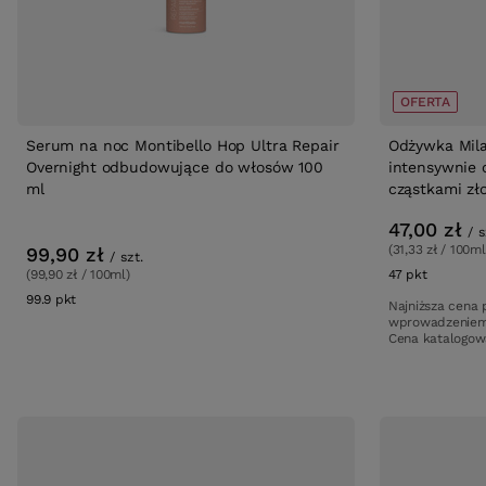
OFERTA
Serum na noc Montibello Hop Ultra Repair
Odżywka Mila
Overnight odbudowujące do włosów 100
intensywnie 
ml
cząstkami zł
47,00 zł
/
s
(31,33 zł / 100ml
99,90 zł
/
szt.
(99,90 zł / 100ml)
47
pkt
punktów
99.9
pkt
punktów
Najniższa cena 
wprowadzeniem
Cena katalogo