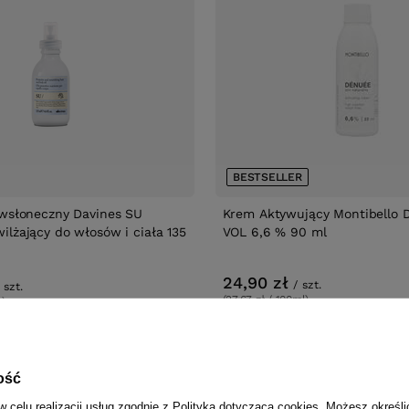
BESTSELLER
iwsłoneczny Davines SU
Krem Aktywujący Montibello 
ilżający do włosów i ciała 135
VOL 6,6 % 90 ml
24,90 zł
/
szt.
szt.
(27,67 zł / 100ml)
l)
24.9
pkt
punktów
produktu w okresie 30 dni przed
 obniżki:
134,30 zł
0%
wa:
158,00 zł
-15%
ość
w celu realizacji usług zgodnie z
Polityką dotyczącą cookies
. Możesz określi