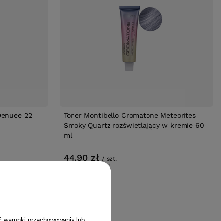
Denuee 22
Toner Montibello Cromatone Meteorites
Smoky Quartz rozświetlający w kremie 60
ml
44,90 zł
/
szt.
(74,83 zł / 100ml)
44.9
pkt
punktów
ć warunki przechowywania lub