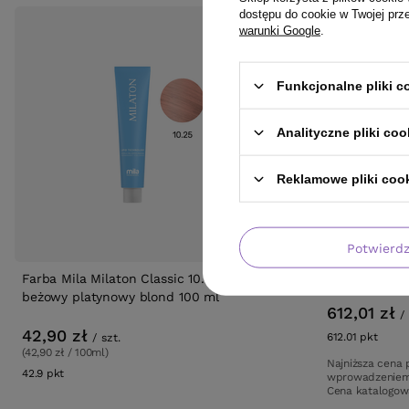
dostępu do cookie w Twojej prz
warunki Google
.
Funkcjonalne pliki 
Analityczne pliki coo
Reklamowe pliki coo
OFERTA
DA
Potwierd
Farba Mila Milaton Classic 10.25 czerwony
Pielęgnica N
beżowy platynowy blond 100 ml
612,01 zł
/
42,90 zł
612.01
pkt
punk
/
szt.
(42,90 zł / 100ml)
Najniższa cena 
42.9
pkt
punktów
wprowadzeniem
Cena katalogo