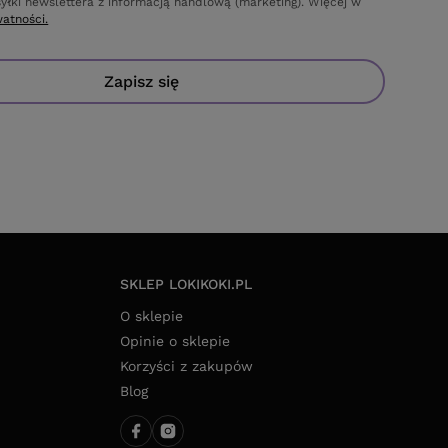
yłki newslettera z informacją handlową (marketing). Więcej w
watności.
Zapisz się
SKLEP LOKIKOKI.PL
O sklepie
Opinie o sklepie
Korzyści z zakupów
Blog