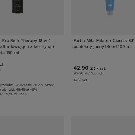
 Pro Rich Therapy 12 w 1
Farba Mila Milaton Classic 8.1
odbudowująca z keratyną i
popielaty jasny blond 100 ml
ota 150 ml
zt.
42,90 zł
/
szt.
)
(42,90 zł / 100ml)
42.9
pkt
punktów
produktu w okresie 30 dni przed
 obniżki:
43,43 zł
+8%
wa:
59,90 zł
-22%