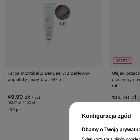
OFERTA
Farba Montibello Denuee 5.12 perłowo-
Olejek przec
popielaty jasny brąz 60 ml
ochronny naw
ml
49,90 zł
134,30 zł
/
szt.
/
(83,17 zł / 100ml)
(99,48 zł / 100m
49.9
pkt
punktów
Najniższa cena 
Konfiguracja zgód
wprowadzeniem
Cena katalogo
Dbamy o Twoją prywatn
Sklep korzysta z plików cookie 