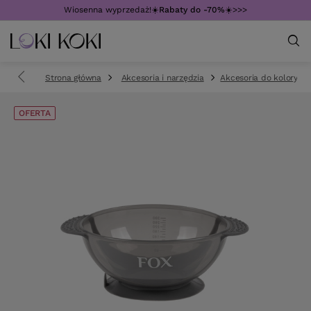
Wiosenna wyprzedaż!☀️
Rabaty do -70%
☀️>>>
Strona główna
Akcesoria i narzędzia
Akcesoria do koloryzacj
OFERTA