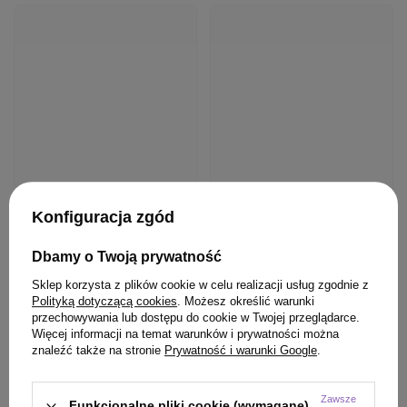
PRODUKT KUPILI TAKŻE
Konfiguracja zgód
Dbamy o Twoją prywatność
Sklep korzysta z plików cookie w celu realizacji usług zgodnie z
Polityką dotyczącą cookies
. Możesz określić warunki
BESTSELLER
OFERTA
BESTSE
przechowywania lub dostępu do cookie w Twojej przeglądarce.
Krem Aktywujący Montibello Denuee 22
Szczotka Olivia 
Więcej informacji na temat warunków i prywatności można
znaleźć także na stronie
Prywatność i warunki Google
.
VOL 6,6 % 90 ml
Medium Full Blac
włosów średnia
Zawsze
49,50 zł
Funkcjonalne pliki cookie (wymagane)
/
szt.