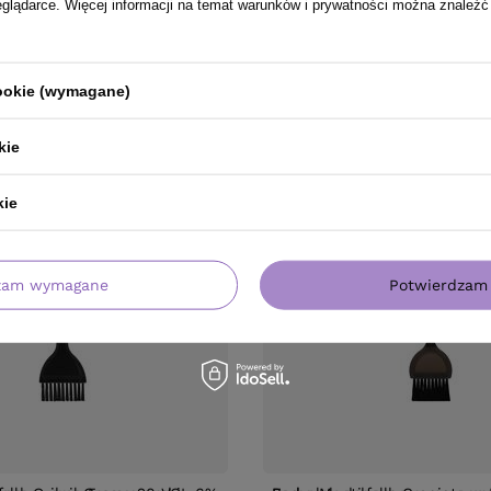
eglądarce. Więcej informacji na temat warunków i prywatności można znaleźć
cookie (wymagane)
PRODUKT KUPILI TAKŻE
kie
kie
zam wymagane
Potwierdzam 