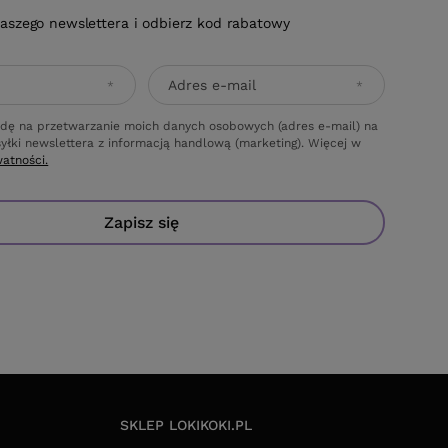
naszego newslettera i odbierz kod rabatowy
Adres e-mail
dę na przetwarzanie moich danych osobowych (adres e-mail) na
yłki newslettera z informacją handlową (marketing). Więcej w
watności.
Zapisz się
SKLEP LOKIKOKI.PL