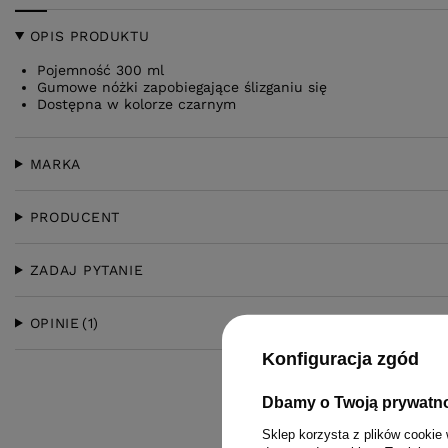
OPIS PRODUKTU
Pojemność 300 ml
Gumowe nóżki zapobiegające ślizganiu się
Dostępna w kolorze czarnym
MARKA
PRODUCENT
ZADAJ PYTANIE
OPINIE
(1)
Konfiguracja zgód
Dbamy o Twoją prywatn
Sklep korzysta z plików cookie 