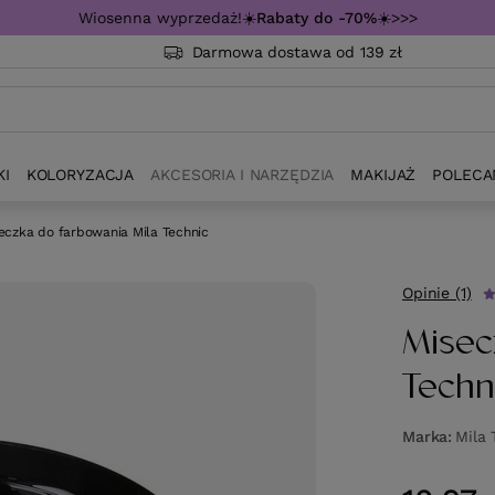
Wiosenna wyprzedaż!☀️
Rabaty do -70%
☀️>>>
Darmowa dostawa od 139 zł
KI
KOLORYZACJA
AKCESORIA I NARZĘDZIA
MAKIJAŻ
POLECA
eczka do farbowania Mila Technic
Opinie (1)
Misec
Techn
Marka
Mila 