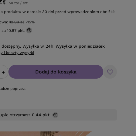
zł
brutto
/
szt.
na produktu w okresie 30 dni przed wprowadzeniem obniżki:
gowa:
12,90 zł
-15%
ć za
10.97 pkt.
 dostępny. Wysyłka w 24h.
Wysyłka
w poniedziałek
y i koszty wysyłki
Dodaj do koszyka
+
także poprzez:
upie otrzymasz
0.44 pkt.