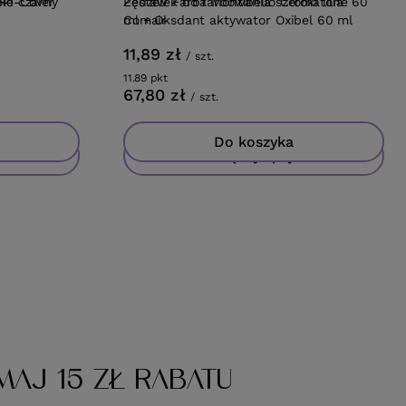
 Re-Cover
ki czarny
Zestaw Farba Montibello Cromatone 60
Pędzelek do farbowania szeroki lilia
ml + Oksdant aktywator Oxibel 60 ml
Comair
11,89 zł
/
szt.
11.89
pkt
punktów
67,80 zł
/
szt.
Do koszyka
Więcej opcji
MAJ 15 ZŁ RABATU