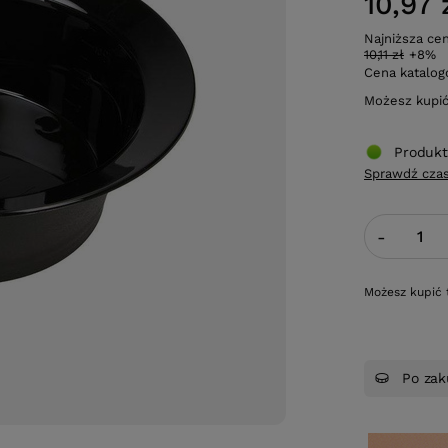
10,97 
Najniższa ce
10,11 zł
+8%
Cena katalo
Możesz kupi
Produkt
Sprawdź czas
-
Możesz kupić 
Po zak