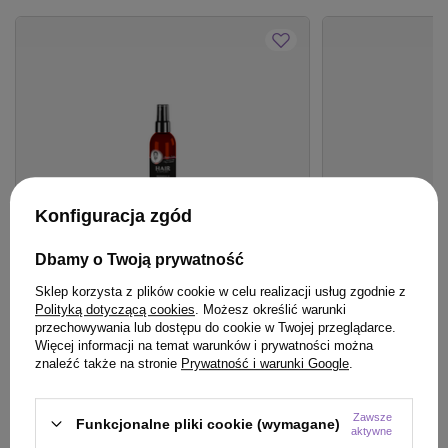
Konfiguracja zgód
Dbamy o Twoją prywatność
Sklep korzysta z plików cookie w celu realizacji usług zgodnie z
BESTSELLER
BESTSELLER
Polityką dotyczącą cookies
. Możesz określić warunki
Spray Hair Expert 8 w 1 regeneracja z
Woda Montibello 
przechowywania lub dostępu do cookie w Twojej przeglądarce.
keratyną roślinną do włosów 140 ml
Vol.7,5% 60ml
Więcej informacji na temat warunków i prywatności można
znaleźć także na stronie
Prywatność i warunki Google
.
24,99 zł
20,90 zł
/
szt.
/
szt.
(17,85 zł / 100ml)
(34,83 zł / 100ml)
Zawsze
24.99
pkt
punktów
20.9
pkt
punktów
Funkcjonalne pliki cookie (wymagane)
aktywne