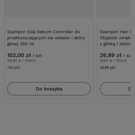
Szampon Esla Sebum Controller do
Szampon Hair Exp
przetłuszczających się włosów i skóry
Objętość zwiększ
głowy 250 ml
z glinką i zielon
102,00 zł
26,99 zł
/
szt.
/
szt.
(40,80 zł / 100ml)
(9,64 zł / 100ml)
102
pkt
punktów
26.99
pkt
punktów
Do koszyka
Do