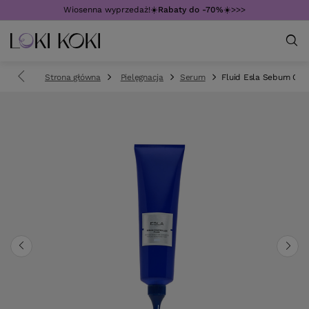
Wiosenna wyprzedaż!☀️
Rabaty do -70%
☀️>>>
Strona główna
Pielęgnacja
Serum
Fluid Esla Sebum Cont