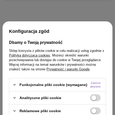
Konfiguracja zgód
KLIENCI, KTÓRZY KUPILI TEN
Dbamy o Twoją prywatność
PRODUKT KUPILI TAKŻE
Sklep korzysta z plików cookie w celu realizacji usług zgodnie z
Polityką dotyczącą cookies
. Możesz określić warunki
przechowywania lub dostępu do cookie w Twojej przeglądarce.
Więcej informacji na temat warunków i prywatności można
znaleźć także na stronie
Prywatność i warunki Google
.
Zawsze
Funkcjonalne pliki cookie (wymagane)
aktywne
Analityczne pliki cookie
Reklamowe pliki cookie