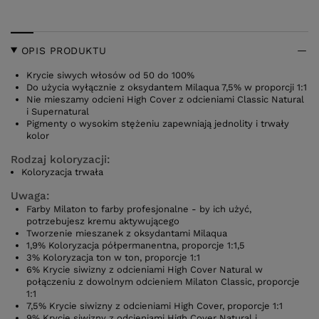
OPIS PRODUKTU
Krycie siwych włosów od 50 do 100%
Do użycia wyłącznie z oksydantem Milaqua 7,5% w proporcji 1:1
Nie mieszamy odcieni High Cover z odcieniami Classic Natural
i Supernatural
Pigmenty o wysokim stężeniu zapewniają jednolity i trwały
kolor
Rodzaj koloryzacji:
Koloryzacja trwała
Uwaga:
Farby Milaton to farby profesjonalne - by ich użyć,
potrzebujesz kremu aktywującego
Tworzenie mieszanek z oksydantami Milaqua
1,9% Koloryzacja półpermanentna, proporcje 1:1,5
3% Koloryzacja ton w ton, proporcje 1:1
6% Krycie siwizny z odcieniami High Cover Natural w
połączeniu z dowolnym odcieniem Milaton Classic, proporcje
1:1
7,5% Krycie siwizny z odcieniami High Cover, proporcje 1:1
9% Krycie siwizny z odcieniami High Cover Natural i