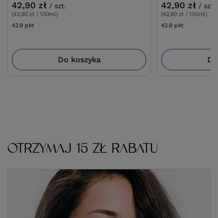
42,90 zł
42,90 zł
/
szt.
/
szt.
(42,90 zł / 100ml)
(42,90 zł / 100ml)
42.9
pkt
punktów
42.9
pkt
punktów
Do koszyka
Do
OTRZYMAJ 15 ZŁ RABATU