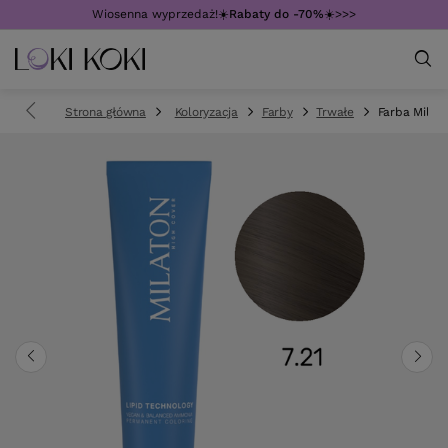
Wiosenna wyprzedaż!☀️
Rabaty do -70%
☀️>>>
Strona główna
Koloryzacja
Farby
Trwałe
Farba Mila M