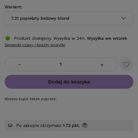
Wariant
7.21 popielaty beżowy blond
Produkt dostępny. Wysyłka w 24h.
Wysyłka
we wtorek
Sprawdź czasy i koszty wysyłki
-
+
Dodaj do koszyka
Możesz kupić także poprzez:
Po zakupie otrzymasz
1.72 pkt.