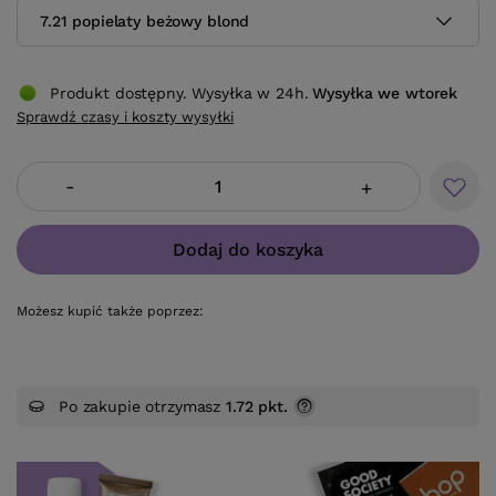
7.21 popielaty beżowy blond
Produkt dostępny. Wysyłka w 24h.
Wysyłka
we wtorek
Sprawdź czasy i koszty wysyłki
-
+
Dodaj do koszyka
Możesz kupić także poprzez:
Po zakupie otrzymasz
1.72 pkt.