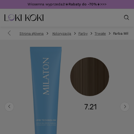
Wiosenna wyprzedaż!☀️
Rabaty do -70%
☀️>>>
Strona główna
Koloryzacja
Farby
Trwałe
Farba Mila M