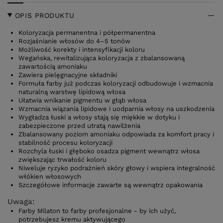
OPIS PRODUKTU
Koloryzacja permanentna i półpermanentna
Rozjaśnianie włosów do 4–5 tonów
Możliwość korekty i intensyfikacji koloru
Wegańska, rewitalizująca koloryzacja z zbalansowaną
zawartością amoniaku
Zawiera pielęgnacyjne składniki
Formuła farby już podczas koloryzacji odbudowuje i wzmacnia
naturalną warstwę lipidową włosa
Ułatwia wnikanie pigmentu w głąb włosa
Wzmacnia wiązania lipidowe i uodparnia włosy na uszkodzenia
Wygładza łuski a włosy stają się miękkie w dotyku i
zabezpieczone przed utratą nawilżenia
Zbalansowany poziom amoniaku odpowiada za komfort pracy i
stabilność procesu koloryzacji
Rozchyla łuski i głęboko osadza pigment wewnątrz włosa
zwiększając trwałość koloru
Niweluje ryzyko podrażnień skóry głowy i wspiera integralność
włókien włosowych
Szczegółowe informacje zawarte są wewnątrz opakowania
Uwaga:
Farby Milaton to farby profesjonalne - by ich użyć,
potrzebujesz kremu aktywującego