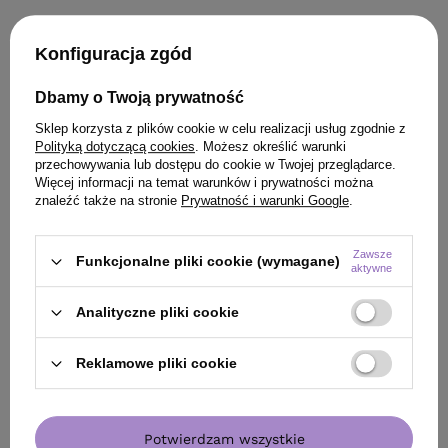
KLIENCI, KTÓRZY KUPILI TEN
Konfiguracja zgód
PRODUKT KUPILI TAKŻE
Dbamy o Twoją prywatność
Sklep korzysta z plików cookie w celu realizacji usług zgodnie z
Polityką dotyczącą cookies
. Możesz określić warunki
przechowywania lub dostępu do cookie w Twojej przeglądarce.
Więcej informacji na temat warunków i prywatności można
znaleźć także na stronie
Prywatność i warunki Google
.
Zawsze
Funkcjonalne pliki cookie (wymagane)
aktywne
Analityczne pliki cookie
Reklamowe pliki cookie
BESTSELLER
BESTSELLER
Potwierdzam wszystkie
Odżywka WS Academy Wiosenna Aura
Szampon Hair Exp