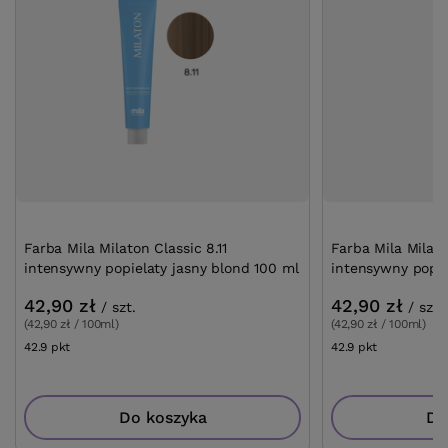
Farba Mila Milaton Classic 8.11
Farba Mila Milaton
intensywny popielaty jasny blond 100 ml
intensywny popie
42,90 zł
42,90 zł
/
szt.
/
szt.
(42,90 zł / 100ml)
(42,90 zł / 100ml)
42.9
pkt
punktów
42.9
pkt
punktów
Do koszyka
Do