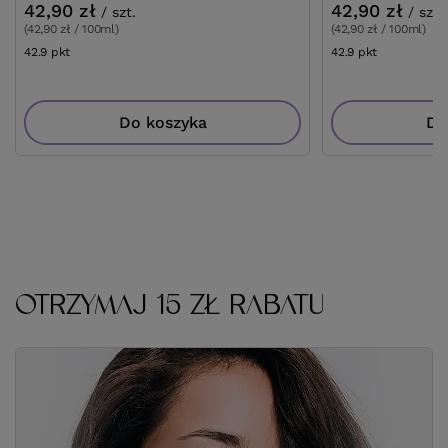
42,90 zł
42,90 zł
/
szt.
/
szt.
(42,90 zł / 100ml)
(42,90 zł / 100ml)
42.9
pkt
punktów
42.9
pkt
punktów
Do koszyka
Do
OTRZYMAJ 15 ZŁ RABATU