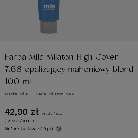
Farba Mila Milaton High Cover
7.68 opalizujący mahoniowy blond
100 ml
Marka
Mila
Seria
Milaton New
42,90 zł
brutto
/
szt.
(42,90 zł / 100ml)
Możesz kupić za
42.9 pkt.