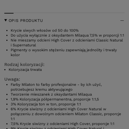
OPIS PRODUKTU
Krycie siwych włosów od 50 do 100%
Do użycia wyłącznie z oksydantem Milaqua 7,5% w proporcji 1:1
Nie mieszamy odcieni High Cover z odcieniami Classic Natural
i Supernatural
Pigmenty o wysokim stężeniu zapewniają jednolity i trwały
kolor
Rodzaj koloryzacji:
Koloryzacja trwała
Uwaga:
Farby Milaton to farby profesjonalne - by ich użyć,
potrzebujesz kremu aktywującego
Tworzenie mieszanek z oksydantami Milaqua
1,9% Koloryzacja półpermanentna, proporcje 1:1,5
3% Koloryzacja ton w ton, proporcje 1:1
6% Krycie siwizny z odcieniami High Cover Natural w
połączeniu z dowolnym odcieniem Milaton Classic, proporcje
1:1
7,5% Krycie siwizny z odcieniami High Cover, proporcje 1:1
9% Krycie siwizny z odcieniami High Cover Natural i