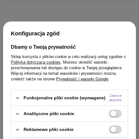
Konfiguracja zgód
Dbamy o Twoją prywatność
KLIENCI, KTÓRZY KUPILI TEN
Sklep korzysta z plików cookie w celu realizacji usług zgodnie z
PRODUKT KUPILI TAKŻE
Polityką dotyczącą cookies
. Możesz określić warunki
przechowywania lub dostępu do cookie w Twojej przeglądarce.
Więcej informacji na temat warunków i prywatności można
znaleźć także na stronie
Prywatność i warunki Google
.
Zawsze
Funkcjonalne pliki cookie (wymagane)
aktywne
Analityczne pliki cookie
Reklamowe pliki cookie