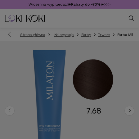
Wiosenna wyprzedaż!☀️
Rabaty do -70%
☀️>>>
Strona główna
Koloryzacja
Farby
Trwałe
Farba Mila M