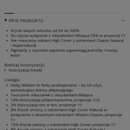
OPIS PRODUKTU
Krycie siwych włosów od 50 do 100%
Do użycia wyłącznie z oksydantem Milaqua 7,5% w proporcji 1:1
Nie mieszamy odcieni High Cover z odcieniami Classic Natural
i Supernatural
Pigmenty o wysokim stężeniu zapewniają jednolity i trwały
kolor
Rodzaj koloryzacji:
Koloryzacja trwała
Uwaga:
Farby Milaton to farby profesjonalne - by ich użyć,
potrzebujesz kremu aktywującego
Tworzenie mieszanek z oksydantami Milaqua
1,9% Koloryzacja półpermanentna, proporcje 1:1,5
3% Koloryzacja ton w ton, proporcje 1:1
6% Krycie siwizny z odcieniami High Cover Natural w
połączeniu z dowolnym odcieniem Milaton Classic, proporcje
1:1
7,5% Krycie siwizny z odcieniami High Cover, proporcje 1:1
9% Krycie siwizny z odcieniami High Cover Natural i