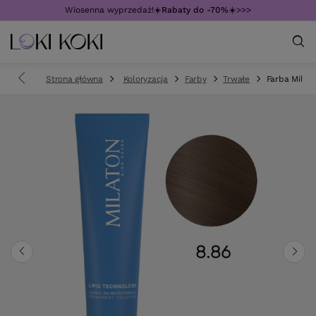
Wiosenna wyprzedaż!☀️
Rabaty do -70%
☀️>>>
Strona główna
Koloryzacja
Farby
Trwałe
Farba Mila M