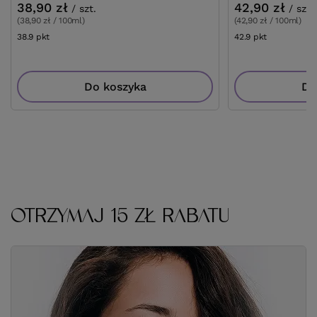
38,90 zł
42,90 zł
/
szt.
/
szt.
(38,90 zł / 100ml)
(42,90 zł / 100ml)
38.9
pkt
punktów
42.9
pkt
punktów
Do koszyka
Do
OTRZYMAJ 15 ZŁ RABATU