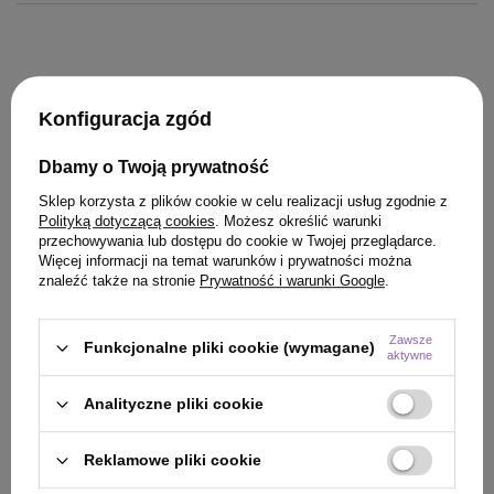
Konfiguracja zgód
Dbamy o Twoją prywatność
KLIENCI, KTÓRZY KUPILI TEN
Sklep korzysta z plików cookie w celu realizacji usług zgodnie z
PRODUKT KUPILI TAKŻE
Polityką dotyczącą cookies
. Możesz określić warunki
przechowywania lub dostępu do cookie w Twojej przeglądarce.
Więcej informacji na temat warunków i prywatności można
znaleźć także na stronie
Prywatność i warunki Google
.
Zawsze
Funkcjonalne pliki cookie (wymagane)
aktywne
Analityczne pliki cookie
Reklamowe pliki cookie