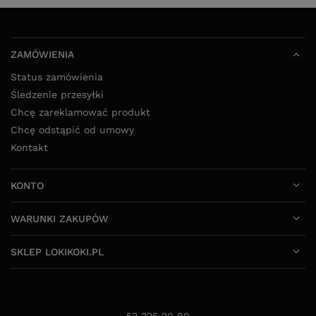
WARUNKI ZAKUPÓW
SKLEP LOKIKOKI.PL
52 325 20 80
8:00 - 16:00 pon - pt
info@lokikoki.pl
LokiKoki.pl
,
Ołowiana 12
,
85-461
Bydgoszcz
W sklepie prezentujemy ceny brutto (z VAT).
Stawki VAT dla konsumentów z kraju:
Polska
.