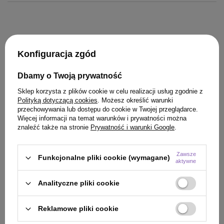
Konfiguracja zgód
Dbamy o Twoją prywatność
KLIENCI, KTÓRZY KUPILI TEN
Sklep korzysta z plików cookie w celu realizacji usług zgodnie z
PRODUKT KUPILI TAKŻE
Polityką dotyczącą cookies
. Możesz określić warunki
przechowywania lub dostępu do cookie w Twojej przeglądarce.
Więcej informacji na temat warunków i prywatności można
znaleźć także na stronie
Prywatność i warunki Google
.
Zawsze
Funkcjonalne pliki cookie (wymagane)
aktywne
Analityczne pliki cookie
Reklamowe pliki cookie