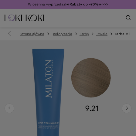
Wiosenna wyprzedaż!☀️
Rabaty do -70%
☀️>>>
Strona główna
Koloryzacja
Farby
Trwałe
Farba Mila M