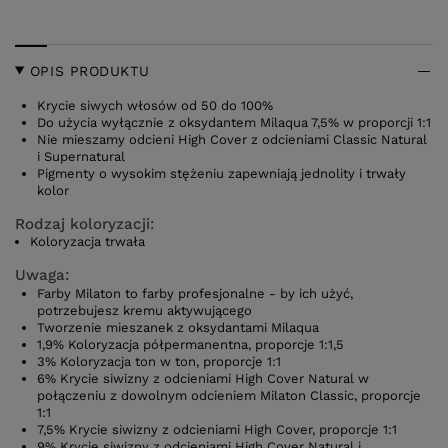
OPIS PRODUKTU
Krycie siwych włosów od 50 do 100%
Do użycia wyłącznie z oksydantem Milaqua 7,5% w proporcji 1:1
Nie mieszamy odcieni High Cover z odcieniami Classic Natural
i Supernatural
Pigmenty o wysokim stężeniu zapewniają jednolity i trwały
kolor
Rodzaj koloryzacji:
Koloryzacja trwała
Uwaga:
Farby Milaton to farby profesjonalne - by ich użyć,
potrzebujesz kremu aktywującego
Tworzenie mieszanek z oksydantami Milaqua
1,9% Koloryzacja półpermanentna, proporcje 1:1,5
3% Koloryzacja ton w ton, proporcje 1:1
6% Krycie siwizny z odcieniami High Cover Natural w
połączeniu z dowolnym odcieniem Milaton Classic, proporcje
1:1
7,5% Krycie siwizny z odcieniami High Cover, proporcje 1:1
9% Krycie siwizny z odcieniami High Cover Natural i