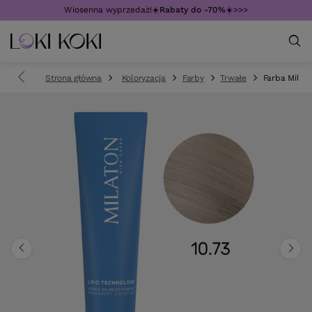
Wiosenna wyprzedaż!☀️
Rabaty do -70%
☀️>>>
Strona główna
Koloryzacja
Farby
Trwałe
Farba Mila M