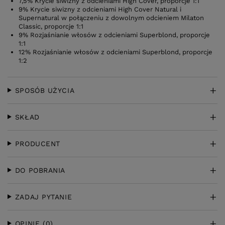
7,5% Krycie siwizny z odcieniami High Cover, proporcje 1:1
9% Krycie siwizny z odcieniami High Cover Natural i
Supernatural w połączeniu z dowolnym odcieniem Milaton
Classic, proporcje 1:1
9% Rozjaśnianie włosów z odcieniami Superblond, proporcje
1:1
12% Rozjaśnianie włosów z odcieniami Superblond, proporcje
1:2
SPOSÓB UŻYCIA
SKŁAD
PRODUCENT
DO POBRANIA
ZADAJ PYTANIE
OPINIE
(0)