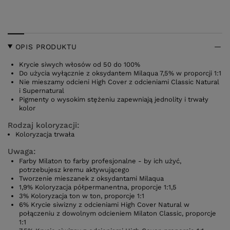
OPIS PRODUKTU
Krycie siwych włosów od 50 do 100%
Do użycia wyłącznie z oksydantem Milaqua 7,5% w proporcji 1:1
Nie mieszamy odcieni High Cover z odcieniami Classic Natural
i Supernatural
Pigmenty o wysokim stężeniu zapewniają jednolity i trwały
kolor
Rodzaj koloryzacji:
Koloryzacja trwała
Uwaga:
Farby Milaton to farby profesjonalne - by ich użyć,
potrzebujesz kremu aktywującego
Tworzenie mieszanek z oksydantami Milaqua
1,9% Koloryzacja półpermanentna, proporcje 1:1,5
3% Koloryzacja ton w ton, proporcje 1:1
6% Krycie siwizny z odcieniami High Cover Natural w
połączeniu z dowolnym odcieniem Milaton Classic, proporcje
1:1