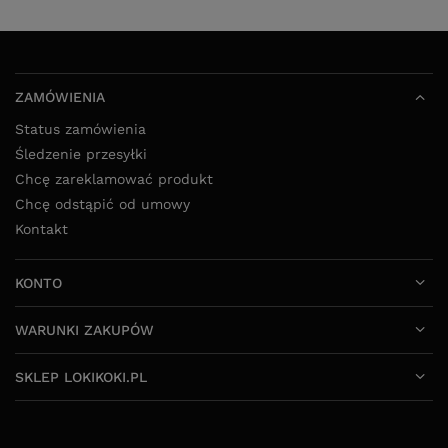
KONTO
WARUNKI ZAKUPÓW
SKLEP LOKIKOKI.PL
52 325 20 80
8:00 - 16:00 pon - pt
info@lokikoki.pl
LokiKoki.pl
,
Ołowiana 12
,
85-461
Bydgoszcz
W sklepie prezentujemy ceny brutto (z VAT).
Stawki VAT dla konsumentów z kraju:
Polska
.