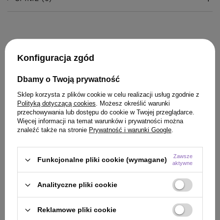
Konfiguracja zgód
Dbamy o Twoją prywatność
KLIENCI, KTÓRZY KUPILI TEN
Sklep korzysta z plików cookie w celu realizacji usług zgodnie z
Polityką dotyczącą cookies
. Możesz określić warunki
PRODUKT KUPILI TAKŻE
przechowywania lub dostępu do cookie w Twojej przeglądarce.
Więcej informacji na temat warunków i prywatności można
znaleźć także na stronie
Prywatność i warunki Google
.
Zawsze
Funkcjonalne pliki cookie (wymagane)
aktywne
Analityczne pliki cookie
Reklamowe pliki cookie