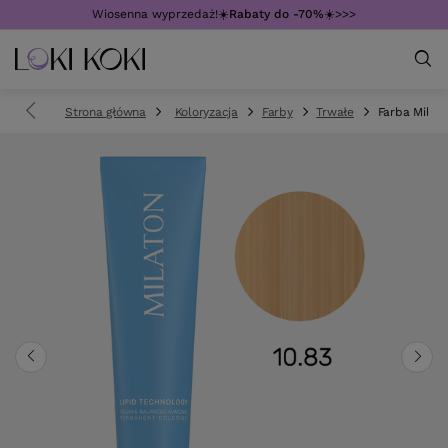
Wiosenna wyprzedaż!☀️
Rabaty do -70%
☀️>>>
Strona główna
Koloryzacja
Farby
Trwałe
Farba Mila M