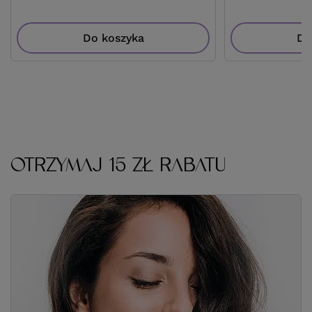
Do koszyka
Do
OTRZYMAJ 15 ZŁ RABATU