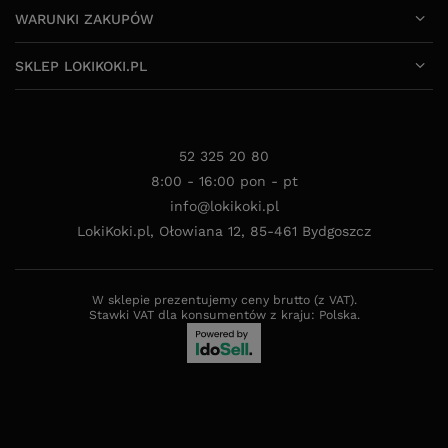
WARUNKI ZAKUPÓW
SKLEP LOKIKOKI.PL
52 325 20 80
8:00 - 16:00 pon - pt
info@lokikoki.pl
LokiKoki.pl
,
Ołowiana 12
,
85-461
Bydgoszcz
W sklepie prezentujemy ceny brutto (z VAT).
Stawki VAT dla konsumentów z kraju:
Polska
.