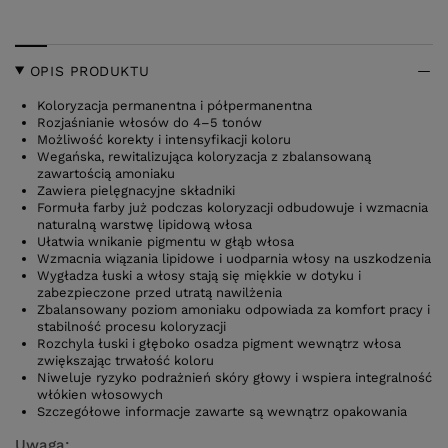
OPIS PRODUKTU
Koloryzacja permanentna i półpermanentna
Rozjaśnianie włosów do 4–5 tonów
Możliwość korekty i intensyfikacji koloru
Wegańska, rewitalizująca koloryzacja z zbalansowaną
zawartością amoniaku
Zawiera pielęgnacyjne składniki
Formuła farby już podczas koloryzacji odbudowuje i wzmacnia
naturalną warstwę lipidową włosa
Ułatwia wnikanie pigmentu w głąb włosa
Wzmacnia wiązania lipidowe i uodparnia włosy na uszkodzenia
Wygładza łuski a włosy stają się miękkie w dotyku i
zabezpieczone przed utratą nawilżenia
Zbalansowany poziom amoniaku odpowiada za komfort pracy i
stabilność procesu koloryzacji
Rozchyla łuski i głęboko osadza pigment wewnątrz włosa
zwiększając trwałość koloru
Niweluje ryzyko podrażnień skóry głowy i wspiera integralność
włókien włosowych
Szczegółowe informacje zawarte są wewnątrz opakowania
Uwaga: