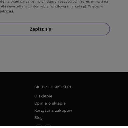
dę na przetwarzanie moich danych osobowych (adres e-mail) na
yłki newslettera z informacją handlową (marketing). Więcej w
watności.
Zapisz się
SKLEP LOKIKOKI.PL
O sklepie
Opinie o sklepie
Korzyści z zakupów
Blog