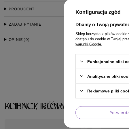
PRODUCENT
Konfiguracja zgód
ZADAJ PYTANIE
Dbamy o Twoją prywatn
Sklep korzysta z plików cookie 
dostępu do cookie w Twojej prz
OPINIE
(0)
warunki Google
.
Funkcjonalne pliki 
Analityczne pliki coo
Reklamowe pliki coo
KLIENCI, KTÓRZY KUPILI TEN 
ZOBACZ RÓWNIEŻ
Potwierd