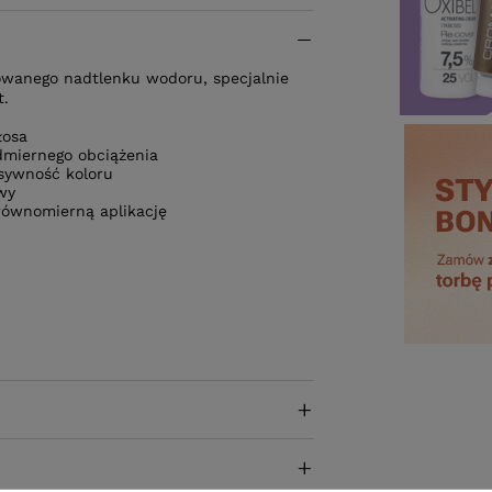
zowanego nadtlenku wodoru, specjalnie
t.
łosa
admiernego obciążenia
nsywność koloru
wy
równomierną aplikację