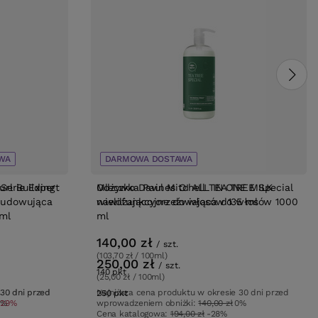
WA
OFERTA
DARMOWA DOSTAWA
DARMOWA DOSTAWA
rl Building
 Serie Expert
Mleczko Davines OI ALL IN ONE MILK
Odżywka Paul Mitchell TEA TREE Special
budowująca
wielofunkcyjne do włosów 135 ml
nawilżająco orzeźwiająca do włosów 1000
 ml
ml
140,00 zł
/
szt.
(103,70 zł / 100ml)
250,00 zł
/
szt.
140
pkt
punktów
(25,00 zł / 100ml)
 30 dni przed
 30 dni przed
Najniższa cena produktu w okresie 30 dni przed
250
pkt
punktów
1%
-29%
wprowadzeniem obniżki:
140,00 zł
0%
Cena katalogowa:
194,00 zł
-28%