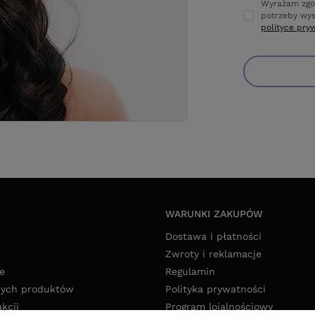
Wyrażam zgo
potrzeby wys
polityce pry
WARUNKI ZAKUPÓW
Dostawa i płatności
Zwroty i reklamacje
e
Regulamin
nych produktów
Polityka prywatności
akcji
Program lojalnościowy