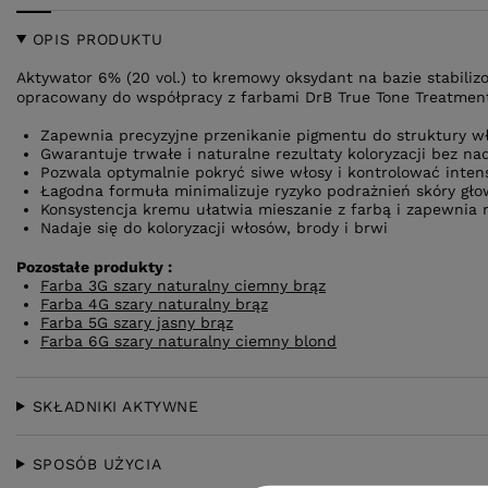
OPIS PRODUKTU
Aktywator 6% (20 vol.) to kremowy oksydant na bazie stabili
opracowany do współpracy z farbami DrB True Tone Treatmen
Zapewnia precyzyjne przenikanie pigmentu do struktury w
Gwarantuje trwałe i naturalne rezultaty koloryzacji bez n
Pozwala optymalnie pokryć siwe włosy i kontrolować inte
Łagodna formuła minimalizuje ryzyko podrażnień skóry gło
Konsystencja kremu ułatwia mieszanie z farbą i zapewnia 
Nadaje się do koloryzacji włosów, brody i brwi
Pozostałe produkty :
Farba 3G szary naturalny ciemny brąz
Farba 4G szary naturalny brąz
Farba 5G szary jasny brąz
Farba 6G szary naturalny ciemny blond
SKŁADNIKI AKTYWNE
SPOSÓB UŻYCIA