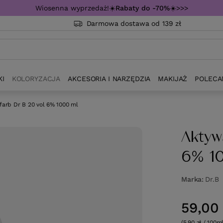
Wiosenna wyprzedaż!☀️
Rabaty do -70%
☀️>>>
Darmowa dostawa od 139 zł
KI
KOLORYZACJA
AKCESORIA I NARZĘDZIA
MAKIJAŻ
POLECA
farb Dr B 20 vol 6% 1000 ml
Aktyw
6% 1
Marka
Dr.B
59,00 
(5,90 zł / 100ml