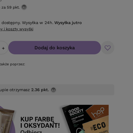
ć za
59 pkt.
 dostępny. Wysyłka w 24h.
Wysyłka
jutro
y i koszty wysyłki
Dodaj do koszyka
+
także poprzez:
upie otrzymasz
2.36 pkt.