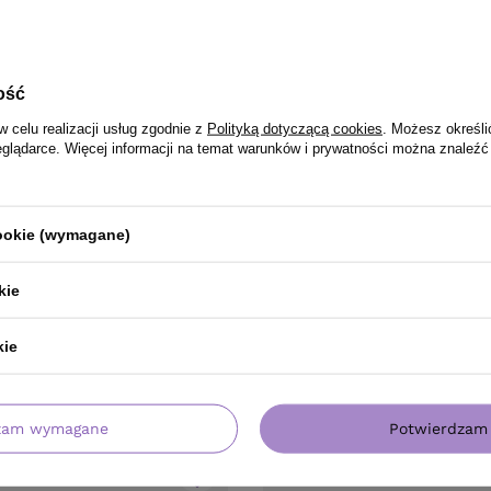
ość
w celu realizacji usług zgodnie z
Polityką dotyczącą cookies
. Możesz określi
eglądarce. Więcej informacji na temat warunków i prywatności można znaleźć
cookie (wymagane)
kie
kie
PRODUKT KUPILI TAKŻE
zam wymagane
Potwierdzam 