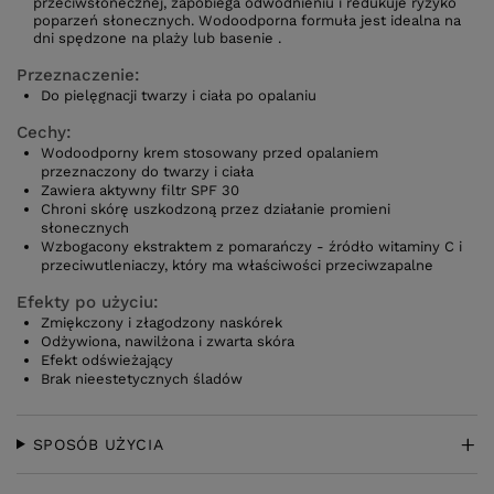
przeciwsłonecznej, zapobiega odwodnieniu i redukuje ryzyko
poparzeń słonecznych. Wodoodporna formuła jest idealna na
dni spędzone na plaży lub basenie .
Przeznaczenie:
Do pielęgnacji twarzy i ciała po opalaniu
Cechy:
Wodoodporny krem stosowany przed opalaniem
przeznaczony do twarzy i ciała
Zawiera aktywny filtr SPF 30
Chroni skórę uszkodzoną przez działanie promieni
słonecznych
Wzbogacony ekstraktem z pomarańczy - źródło witaminy C i
przeciwutleniaczy, który ma właściwości przeciwzapalne
Efekty po użyciu:
Zmiękczony i złagodzony naskórek
Odżywiona, nawilżona i zwarta skóra
Efekt odświeżający
Brak nieestetycznych śladów
SPOSÓB UŻYCIA