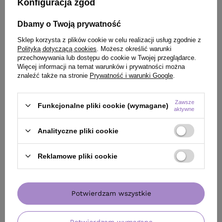
Konfiguracja zgód
Dbamy o Twoją prywatność
Sklep korzysta z plików cookie w celu realizacji usług zgodnie z
Polityką dotyczącą cookies
. Możesz określić warunki
przechowywania lub dostępu do cookie w Twojej przeglądarce.
Więcej informacji na temat warunków i prywatności można
znaleźć także na stronie
Prywatność i warunki Google
.
Zawsze
Funkcjonalne pliki cookie (wymagane)
aktywne
Analityczne pliki cookie
Reklamowe pliki cookie
PROMOCJA
BESTSELLER
OFERTA
BESTSE
Woda lamelarna Mila IQ Care Lamellar
Szczotka Olivia 
Water do włosów - intensywny połysk i
Medium Full Blac
gładkość 250 ml
włosów średnia
Potwierdzam wszystkie
47,99 zł
/
szt.
49,50 zł
/
szt.
(19,20 zł / 100ml)