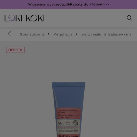
Wiosenna wyprzedaż!☀️
Rabaty do -70%
☀️>>>
Strona główna
Pielęgnacja
Twarz i ciało
Balsamy i masła
OFERTA