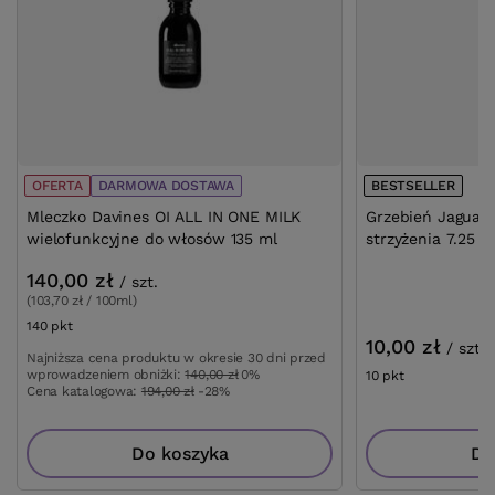
OFERTA
DARMOWA DOSTAWA
BESTSELLER
Mleczko Davines OI ALL IN ONE MILK
Grzebień Jaguar 
wielofunkcyjne do włosów 135 ml
strzyżenia 7.25 c
140,00 zł
/
szt.
(103,70 zł / 100ml)
140
pkt
punktów
10,00 zł
/
szt.
Najniższa cena produktu w okresie 30 dni przed
wprowadzeniem obniżki:
140,00 zł
0%
10
pkt
punktów
Cena katalogowa:
194,00 zł
-28%
Do koszyka
Do