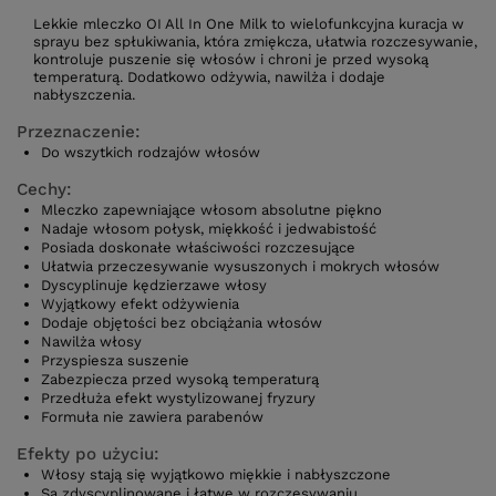
Lekkie mleczko OI All In One Milk to wielofunkcyjna kuracja w
sprayu bez spłukiwania, która zmiękcza, ułatwia rozczesywanie,
kontroluje puszenie się włosów i chroni je przed wysoką
temperaturą. Dodatkowo odżywia, nawilża i dodaje
nabłyszczenia.
Przeznaczenie:
Do wszytkich rodzajów włosów
Cechy:
Mleczko zapewniające włosom absolutne piękno
Nadaje włosom połysk, miękkość i jedwabistość
Posiada doskonałe właściwości rozczesujące
Ułatwia przeczesywanie wysuszonych i mokrych włosów
Dyscyplinuje kędzierzawe włosy
Wyjątkowy efekt odżywienia
Dodaje objętości bez obciążania włosów
Nawilża włosy
Przyspiesza suszenie
Zabezpiecza przed wysoką temperaturą
Przedłuża efekt wystylizowanej fryzury
Formuła nie zawiera parabenów
Efekty po użyciu:
Włosy stają się wyjątkowo miękkie i nabłyszczone
Są zdyscyplinowane i łatwe w rozczesywaniu