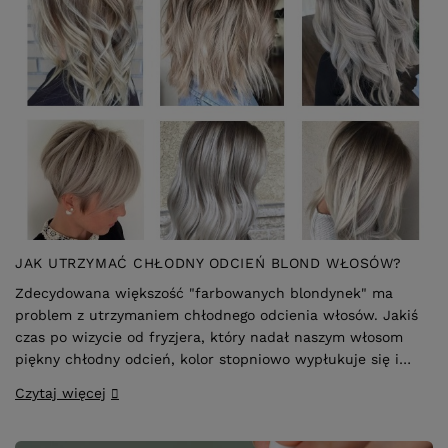
JAK UTRZYMAĆ CHŁODNY ODCIEŃ BLOND WŁOSÓW?
Zdecydowana większość "farbowanych blondynek" ma
problem z utrzymaniem chłodnego odcienia włosów. Jakiś
czas po wizycie od fryzjera, który nadał naszym włosom
piękny chłodny odcień, kolor stopniowo wypłukuje się i
przechodzi w ciepły odcień, często wręcz żółty -
Czytaj więcej
doprowadzając nas do białej gorączki! :O