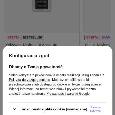
OFERTA
BESTSELLER
OFERTA
DARMOW
Odżywka Davines OI Absolute
Olejek Davines O
Beautifying do włosów 250 ml
Beautifying kom
ml
Konfiguracja zgód
126,20 zł
152,00 zł
/
szt.
/
szt
Dbamy o Twoją prywatność
(50,48 zł / 100ml)
(112,59 zł / 100ml)
Sklep korzysta z plików cookie w celu realizacji usług zgodnie z
126.2
pkt
punktów
152
pkt
punktów
Polityką dotyczącą cookies
. Możesz określić warunki
Najniższa cena produktu w okresie 30 dni przed
Najniższa cena prod
przechowywania lub dostępu do cookie w Twojej przeglądarce.
wprowadzeniem obniżki:
125,80 zł
+1%
wprowadzeniem obn
Więcej informacji na temat warunków i prywatności można
Cena katalogowa:
164,00 zł
-23%
Cena katalogowa:
19
znaleźć także na stronie
Prywatność i warunki Google
.
Do koszyka
Do
Zawsze
Funkcjonalne pliki cookie (wymagane)
aktywne