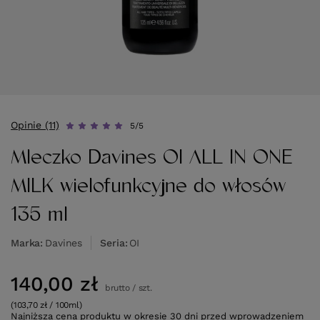
Opinie (11)
5/5
Mleczko Davines OI ALL IN ONE
MILK wielofunkcyjne do włosów
135 ml
Marka
Davines
Seria
OI
140,00 zł
brutto
/
szt.
(103,70 zł / 100ml)
Najniższa cena produktu w okresie 30 dni przed wprowadzeniem