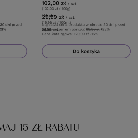
102,00 zł
/
szt.
(102,00 zł / 100g)
29,99 zł
102
pkt
punktów
/
szt.
(19,99 zł / 100ml)
 30 dni przed
 30 dni przed
Najniższa cena produktu w okresie 30 dni przed
23%
0%
wprowadzeniem obniżki:
83,30 zł
+22%
29.99
pkt
punktów
Cena katalogowa:
120,00 zł
-15%
Do koszyka
Do koszyka
MAJ 15 ZŁ RABATU