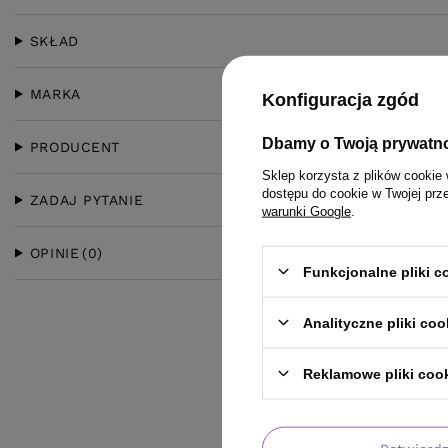
SKŁAD
MARKA
Konfiguracja zgód
Dbamy o Twoją prywatn
PRODUCENT
Sklep korzysta z plików cookie 
dostępu do cookie w Twojej prz
ZADAJ PYTANIE
warunki Google
.
OPINIE
(0)
Funkcjonalne pliki 
Analityczne pliki coo
Reklamowe pliki coo