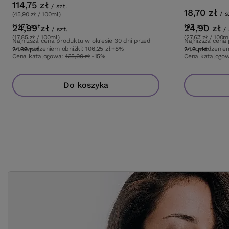
114,75 zł
/
szt.
18,70 zł
/
s
(45,90 zł / 100ml)
24,99 zł
114.75
pkt
punktów
24,90 zł
18.7
pkt
punktó
/
szt.
/
(17,85 zł / 100ml)
(27,67 zł / 100m
Najniższa cena produktu w okresie 30 dni przed
Najniższa cena
wprowadzeniem obniżki:
106,25 zł
+8%
wprowadzeniem
24.99
pkt
punktów
24.9
pkt
punkt
Cena katalogowa:
135,00 zł
-15%
Cena katalogo
Do koszyka
Do koszyka