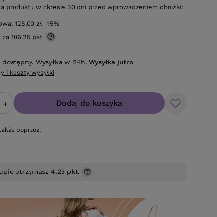
na produktu w okresie 30 dni przed wprowadzeniem obniżki:
gowa:
125,00 zł
-15%
ć za
106.25 pkt.
 dostępny. Wysyłka w 24h.
Wysyłka
jutro
y i koszty wysyłki
Dodaj do koszyka
+
także poprzez:
upie otrzymasz
4.25 pkt.