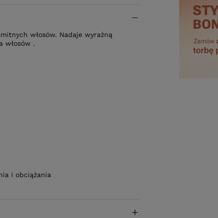
samitnych włosów. Nadaje wyraźną
ża włosów .
ia i obciążania