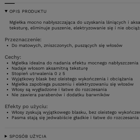
OPIS PRODUKTU
Mgiełka mocno nabłyszczająca do uzyskania lśniących i ak
teksturę, eliminuje puszenie, elektryzowanie się i nie obcią
Przeznaczenie:
Do matowych, zniszczonych, puszących się włosów
Cechy:
Mgiełka idealna do nadania efektu mocnego nabłyszczenia
Nadaje włosom aksamitną teksturę
Stopień utrwalenia 0 z 5
Wyjątkowy blask bez oleistego wykończenia i obciążania
Mgiełka zapobiega puszeniu i elektryzowaniu się włosów
Włosy są wygładzone i łatwe do rozczesania
Nie zawiera parabenów i dodatku barwników
Efekty po użyciu:
Włosy zyskują wyjątkowego blasku, bez oleistego wykończen
Pasma stają się jedwabiście gładkie i łatwe do rozczesania
SPOSÓB UŻYCIA