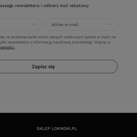
naszego newslettera i odbierz kod rabatowy
Adres e-mail
dę na przetwarzanie moich danych osobowych (adres e-mail) na
yłki newslettera z informacją handlową (marketing). Więcej w
watności.
Zapisz się
SKLEP LOKIKOKI.PL