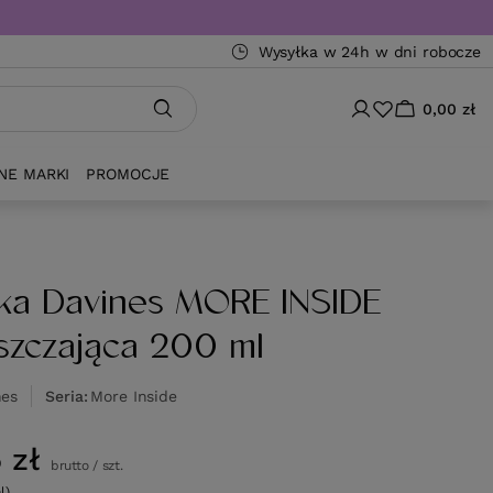
Wysyłka w 24h w dni robocze
0,00 zł
NE MARKI
PROMOCJE
ka Davines MORE INSIDE
szczająca 200 ml
nes
Seria
More Inside
 zł
brutto
/
szt.
l)