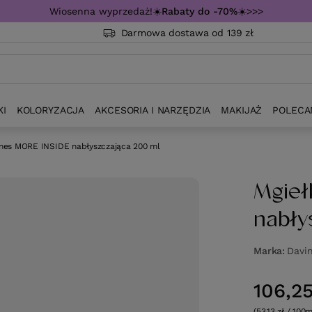
Wiosenna wyprzedaż!☀️
Rabaty do -70%
☀️>>>
Darmowa dostawa od 139 zł
KI
KOLORYZACJA
AKCESORIA I NARZĘDZIA
MAKIJAŻ
POLECA
ines MORE INSIDE nabłyszczająca 200 ml
Mgieł
nabły
Marka
Davi
106,25
(53,13 zł / 100m