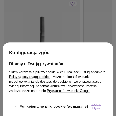
Konfiguracja zgód
Dbamy o Twoją prywatność
BESTSELLER
BESTSELLER
Sklep korzysta z plików cookie w celu realizacji usług zgodnie z
Polityką dotyczącą cookies
. Możesz określić warunki
Grzebień Jaguar A500 antystatyczny do
Spray Hair Exper
przechowywania lub dostępu do cookie w Twojej przeglądarce.
strzyżenia 7.25 cala 18.4 cm
keratyną roślinn
Więcej informacji na temat warunków i prywatności można
znaleźć także na stronie
Prywatność i warunki Google
.
24,99 zł
/
szt.
10,00 zł
/
szt.
(17,85 zł / 100ml)
10
pkt
punktów
24.99
pkt
punktów
Zawsze
Funkcjonalne pliki cookie (wymagane)
aktywne