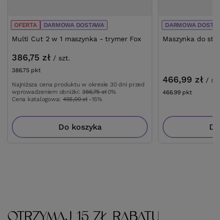
OFERTA
DARMOWA DOSTAWA
DARMOWA DOSTA
Multi Cut 2 w 1 maszynka - trymer Fox
Maszynka do strz
386,75 zł
/
szt.
386.75
pkt
punktów
466,99 zł
/
sz
Najniższa cena produktu w okresie 30 dni przed
wprowadzeniem obniżki:
386,75 zł
0%
466.99
pkt
punktów
Cena katalogowa:
455,00 zł
-15%
Do koszyka
Do
OTRZYMAJ 15 ZŁ RABATU