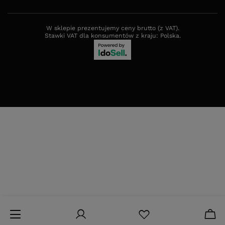
W sklepie prezentujemy ceny brutto (z VAT).
Stawki VAT dla konsumentów z kraju:
Polska
.