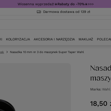
Wiosenna wyprzedaż!☀️
Rabaty do -70%
☀️>>>
Darmowa dostawa od 139 zł
KI
KOLORYZACJA
AKCESORIA I NARZĘDZIA
MAKIJAŻ
POLECA
nek
Nasadka 10 mm nr 3 do maszynek Super Taper Wahl
Nasad
maszy
Marka
Wahl
18,50 