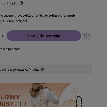
ć za
18.5 pkt.
 dostępny. Wysyłka w 24h.
Wysyłka
we wtorek
y i koszty wysyłki
Dodaj do koszyka
+
także poprzez:
upie otrzymasz
0.74 pkt.