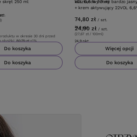
e skręt 250 ml
VOL 6,6 % 90 ml
kasztanowy złoty bardzo jas
ml + krem aktywujący 22VOL
szt.
zt.
74,80 zł
)
/
szt.
l)
ów
w
24,90 zł
74.8
pkt
punktów
/
szt.
(27,67 zł / 100ml)
 produktu w okresie 30 dni przed
 obniżki:
80,75 zł
+1%
24.9
pkt
punktów
wa:
115,01 zł
-29%
Do koszyka
Więcej opcji
Do koszyka
Do koszyka