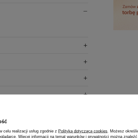
ość
w celu realizacji usług zgodnie z
Polityką dotyczącą cookies
. Możesz określi
eglądarce. Więcej informacji na temat warunków i prywatności można znaleźć