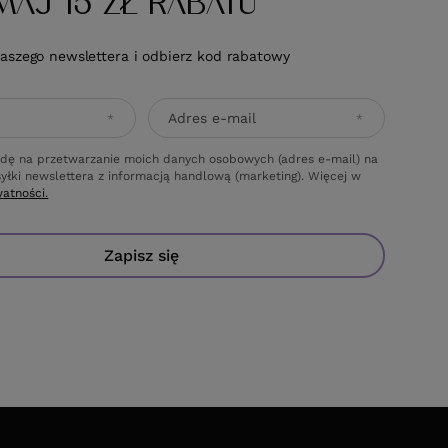
MAJ 15 ZŁ RABATU
naszego newslettera i odbierz kod rabatowy
Adres e-mail
dę na przetwarzanie moich danych osobowych (adres e-mail) na
yłki newslettera z informacją handlową (marketing). Więcej w
watności.
Zapisz się