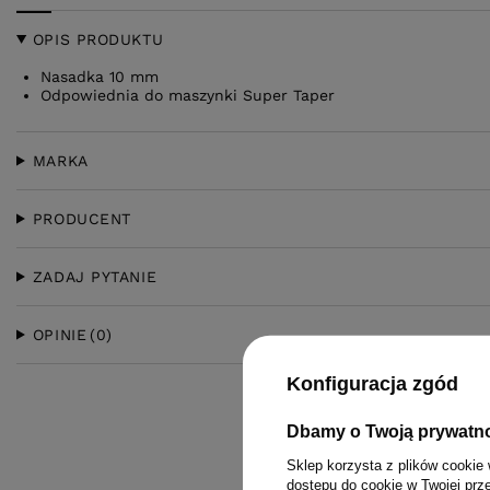
OPIS PRODUKTU
Nasadka 10 mm
Odpowiednia do maszynki Super Taper
MARKA
PRODUCENT
ZADAJ PYTANIE
OPINIE
(0)
Konfiguracja zgód
Dbamy o Twoją prywatn
Sklep korzysta z plików cookie 
dostępu do cookie w Twojej prz