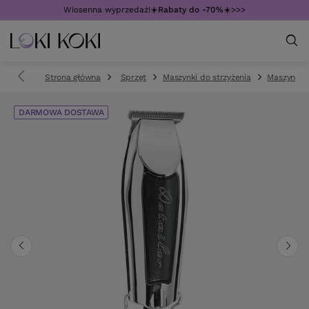
Wiosenna wyprzedaż!☀️
Rabaty do -70%
☀️>>>
Strona główna
Sprzęt
Maszynki do strzyżenia
Maszynki 
DARMOWA DOSTAWA