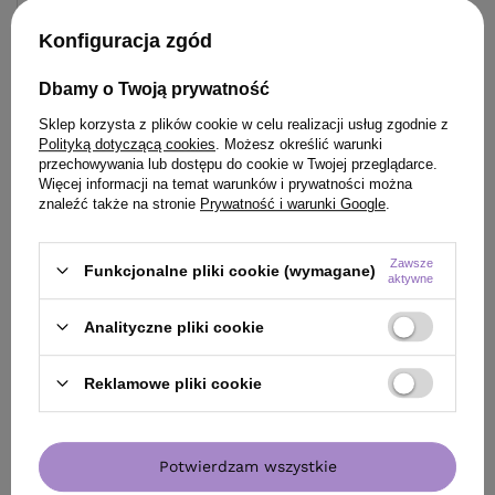
126,20 zł
140,00 zł
/
szt.
/
szt
Konfiguracja zgód
(50,48 zł / 100ml)
(103,70 zł / 100ml)
126.2
pkt
punktów
140
pkt
punktów
Dbamy o Twoją prywatność
Najniższa cena produktu w okresie 30 dni przed
Najniższa cena prod
wprowadzeniem obniżki:
125,80 zł
+1%
wprowadzeniem obn
Sklep korzysta z plików cookie w celu realizacji usług zgodnie z
Cena katalogowa:
164,00 zł
-23%
Cena katalogowa:
19
Polityką dotyczącą cookies
. Możesz określić warunki
przechowywania lub dostępu do cookie w Twojej przeglądarce.
Więcej informacji na temat warunków i prywatności można
Do koszyka
Do
znaleźć także na stronie
Prywatność i warunki Google
.
Zawsze
Funkcjonalne pliki cookie (wymagane)
aktywne
Analityczne pliki cookie
ZOBACZ RÓWNIEŻ
Reklamowe pliki cookie
Potwierdzam wszystkie