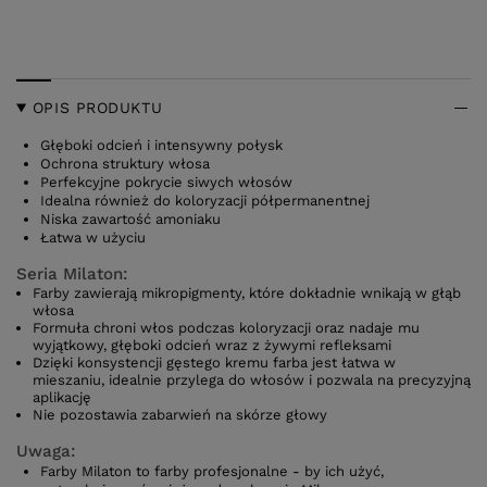
OPIS PRODUKTU
Głęboki odcień i intensywny połysk
Ochrona struktury włosa
Perfekcyjne pokrycie siwych włosów
Idealna również do koloryzacji półpermanentnej
Niska zawartość amoniaku
Łatwa w użyciu
Seria Milaton:
Farby zawierają mikropigmenty, które dokładnie wnikają w głąb
włosa
Formuła chroni włos podczas koloryzacji oraz nadaje mu
wyjątkowy, głęboki odcień wraz z żywymi refleksami
Dzięki konsystencji gęstego kremu farba jest łatwa w
mieszaniu, idealnie przylega do włosów i pozwala na precyzyjną
aplikację
Nie pozostawia zabarwień na skórze głowy
Uwaga:
Farby Milaton to farby profesjonalne - by ich użyć,