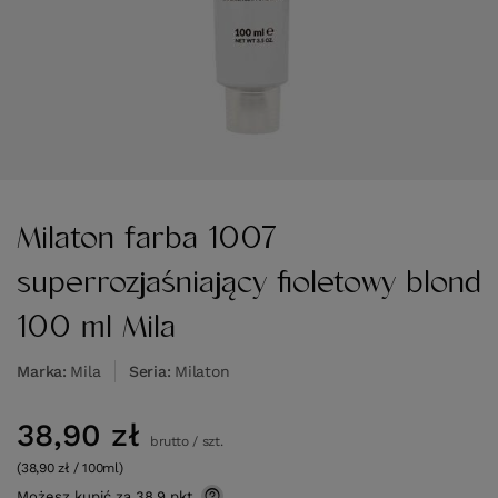
Milaton farba 1007
superrozjaśniający fioletowy blond
100 ml Mila
Marka
Mila
Seria
Milaton
38,90 zł
brutto
/
szt.
(38,90 zł / 100ml)
Możesz kupić za
38.9 pkt.