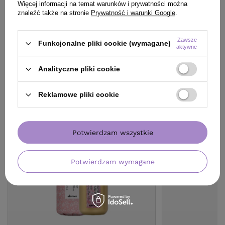
Więcej informacji na temat warunków i prywatności można
Zobacz zestaw
znaleźć także na stronie
Prywatność i warunki Google
.
Zawsze
Funkcjonalne pliki cookie (wymagane)
aktywne
Analityczne pliki cookie
KLIENCI, KTÓRZY KUPILI TEN
PRODUKT KUPILI TAKŻE
Reklamowe pliki cookie
Potwierdzam wszystkie
Potwierdzam wymagane