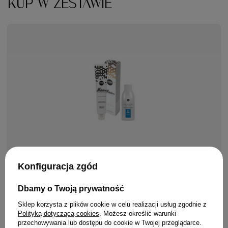
KUP W ZESTAWIE
Konfiguracja zgód
Zestaw Farba Mila Milaton 100 ml + Utleniacz Milaqua 125
ml
Dbamy o Twoją prywatność
52,80 zł
/
szt.
Sklep korzysta z plików cookie w celu realizacji usług zgodnie z
38.90
pkt.
Polityką dotyczącą cookies
. Możesz określić warunki
przechowywania lub dostępu do cookie w Twojej przeglądarce.