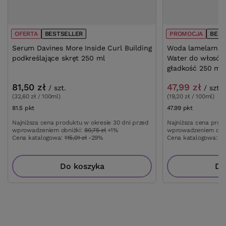
OFERTA
BESTSELLER
PROMOCJA
BEST
Serum Davines More Inside Curl Building
Woda lamelarna M
podkreślające skręt 250 ml
Water do włosów 
gładkość 250 ml
81,50 zł
47,99 zł
/
szt.
/
szt.
(32,60 zł / 100ml)
(19,20 zł / 100ml)
81.5
pkt
punktów
47.99
pkt
punktów
Najniższa cena produktu w okresie 30 dni przed
Najniższa cena prod
wprowadzeniem obniżki:
80,75 zł
+1%
wprowadzeniem obn
Cena katalogowa:
115,01 zł
-29%
Cena katalogowa:
75
Do koszyka
Do