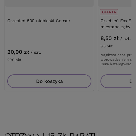
OFERTA
Grzebień 500 niebieski Comair
Grzebień Fox Ear
mieszane zęby do
8,50 zł
/
szt.
8.5
pkt
punktów
20,90 zł
/
szt.
Najniższa cena prod
wprowadzeniem obn
20.9
pkt
punktów
Cena katalogowa:
10
Do koszyka
Do