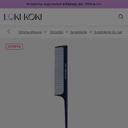
Wiosenna wyprzedaż!☀️
Rabaty do -70%
☀️>>>
Strona główna
Szczotki
Grzebienie
Grzebienie do pase
OFERTA