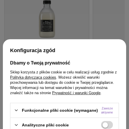
Konfiguracja zgód
OFERTA
BESTSELLER
OFERTA
BESTSE
Dbamy o Twoją prywatność
Szampon Davines OI Absolute
Lakier Artego Qua
Sklep korzysta z plików cookie w celu realizacji usług zgodnie z
Beautifying do włosów 280 ml
zwiększający obj
Polityką dotyczącą cookies
. Możesz określić warunki
przechowywania lub dostępu do cookie w Twojej przeglądarce.
96,90 zł
47,80 zł
/
szt.
/
szt.
Więcej informacji na temat warunków i prywatności można
(34,61 zł / 100ml)
(9,56 zł / 100ml)
znaleźć także na stronie
Prywatność i warunki Google
.
96.9
pkt
punktów
47.8
pkt
punktów
Najniższa cena produktu w okresie 30 dni przed
Najniższa cena prod
Zawsze
Funkcjonalne pliki cookie (wymagane)
wprowadzeniem obniżki:
96,90 zł
0%
wprowadzeniem obn
aktywne
Cena katalogowa:
130,00 zł
-25%
Cena katalogowa:
57
Analityczne pliki cookie