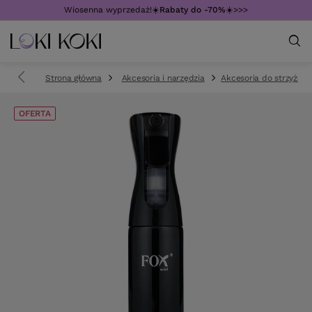
Wiosenna wyprzedaż!☀️
Rabaty do -70%
☀️>>>
Strona główna
Akcesoria i narzędzia
Akcesoria do strzyżeni
OFERTA