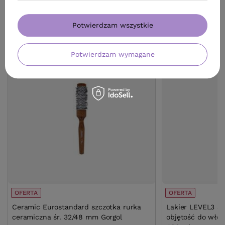
Potwierdzam wszystkie
ZOBACZ RÓWNIEŻ
Potwierdzam wymagane
OFERTA
OFERTA
Ceramic Eurostandard szczotka rurka
Lakier LEVEL3 s
ceramiczna śr. 32/48 mm Gorgol
objętość do wło