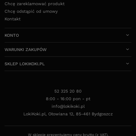
Chcę zareklamować produkt
Chcę odstąpić od umowy
Kontakt
KONTO
WARUNKI ZAKUPÓW
SKLEP LOKIKOKI.PL
52 325 20 80
8:00 - 16:00 pon - pt
info@lokikoki.pl
LokiKoki.pl
,
Ołowiana 12
,
85-461
Bydgoszcz
W sklepie prezentujemy ceny brutto (z VAT).