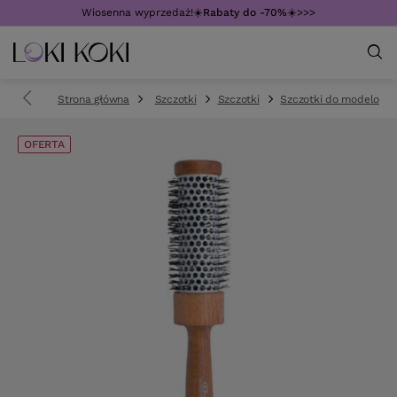
Wiosenna wyprzedaż!☀️
Rabaty do -70%
☀️>>>
Strona główna
Szczotki
Szczotki
Szczotki do modelowa
OFERTA