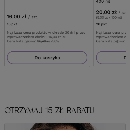
400 ml
20,00 zł
/
szt.
16,00 zł
/
szt.
(5,00 zł / 100ml)
16
pkt
punktów
20
pkt
punktów
Najniższa cena produktu w okresie 30 dni przed
Najniższa cena prod
wprowadzeniem obniżki:
16,00 zł
0%
wprowadzeniem obn
Cena katalogowa:
36,46 zł
-56%
Cena katalogowa:
40
Do koszyka
Do
OTRZYMAJ 15 ZŁ RABATU