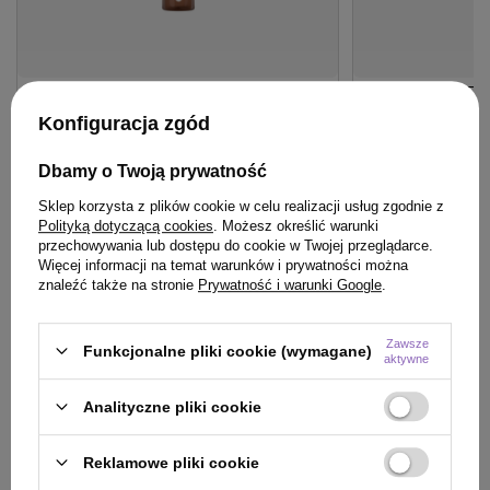
PROMOCJA
BESTSELLER
OFERTA
BESTSE
Konfiguracja zgód
Woda lamelarna Mila IQ Care Lamellar
Szczotka Olivia 
Water do włosów - intensywny połysk i
Care Mini Pink d
Dbamy o Twoją prywatność
gładkość 250 ml
włosów różowa
Sklep korzysta z plików cookie w celu realizacji usług zgodnie z
47,99 zł
/
szt.
Polityką dotyczącą cookies
. Możesz określić warunki
49,22 zł
/
szt.
(19,20 zł / 100ml)
przechowywania lub dostępu do cookie w Twojej przeglądarce.
47.99
pkt
punktów
49.22
pkt
punktów
Więcej informacji na temat warunków i prywatności można
znaleźć także na stronie
Prywatność i warunki Google
.
Najniższa cena produktu w okresie 30 dni przed
Najniższa cena prod
wprowadzeniem obniżki:
48,00 zł
-1%
wprowadzeniem obn
Cena katalogowa:
75,90 zł
-37%
Cena katalogowa:
57
Zawsze
Funkcjonalne pliki cookie (wymagane)
aktywne
Do koszyka
Do
Analityczne pliki cookie
Reklamowe pliki cookie