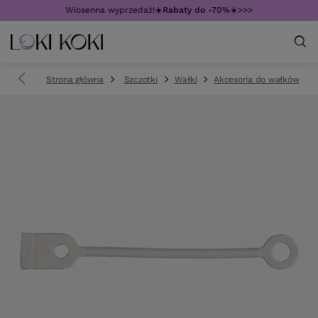
Wiosenna wyprzedaż!☀️
Rabaty do -70%
☀️>>>
Strona główna
Szczotki
Wałki
Akcesoria do wałków