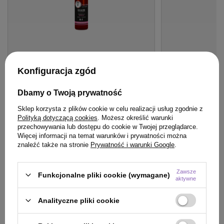
Konfiguracja zgód
BESTSELLER
BESTSELLER
Spray Hair Expert 8 w 1 regeneracja z
Spray Hair Expert
Dbamy o Twoją prywatność
keratyną roślinną do włosów 140 ml
wygładzenie 8 w
hialuronowym do
Sklep korzysta z plików cookie w celu realizacji usług zgodnie z
Polityką dotyczącą cookies
. Możesz określić warunki
24,99 zł
24,99 zł
przechowywania lub dostępu do cookie w Twojej przeglądarce.
/
szt.
/
szt.
Więcej informacji na temat warunków i prywatności można
(17,85 zł / 100ml)
(17,85 zł / 100ml)
znaleźć także na stronie
Prywatność i warunki Google
.
24.99
pkt
punktów
24.99
pkt
punktów
Zawsze
Funkcjonalne pliki cookie (wymagane)
aktywne
Do koszyka
Do
Analityczne pliki cookie