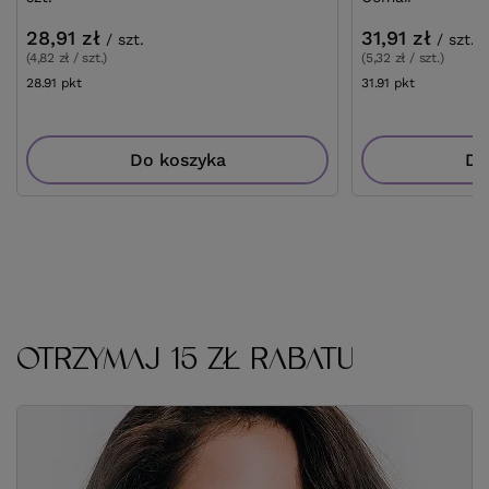
28,91 zł
31,91 zł
/
szt.
/
szt.
(4,82 zł / szt.)
(5,32 zł / szt.)
28.91
pkt
punktów
31.91
pkt
punktów
Do koszyka
Do
OTRZYMAJ 15 ZŁ RABATU