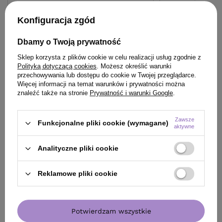
włosów średnia
41,00 zł
/
szt.
Konfiguracja zgód
49,50 zł
/
szt.
(8,20 zł / 100ml)
49.5
pkt
punktów
41
pkt
punktów
Dbamy o Twoją prywatność
Najniższa cena produktu w okresie 30 dni przed
Najniższa cena prod
Sklep korzysta z plików cookie w celu realizacji usług zgodnie z
wprowadzeniem obniżki:
45,90 zł
+7%
wprowadzeniem obn
Polityką dotyczącą cookies
. Możesz określić warunki
Cena katalogowa:
84,89 zł
-42%
Cena katalogowa:
58
przechowywania lub dostępu do cookie w Twojej przeglądarce.
Więcej informacji na temat warunków i prywatności można
znaleźć także na stronie
Prywatność i warunki Google
.
Do koszyka
Do
Zawsze
Funkcjonalne pliki cookie (wymagane)
aktywne
Analityczne pliki cookie
ZOBACZ RÓWNIEŻ
Reklamowe pliki cookie
Potwierdzam wszystkie