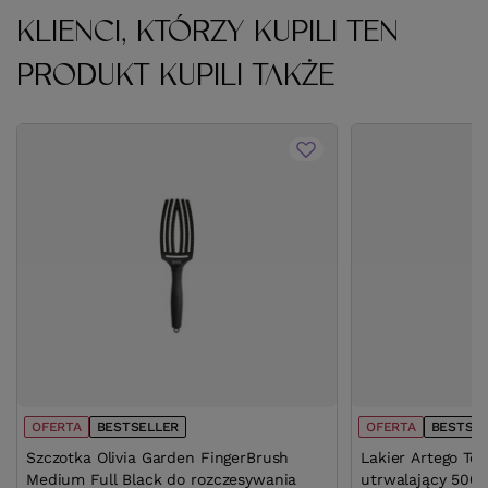
KLIENCI, KTÓRZY KUPILI TEN
PRODUKT KUPILI TAKŻE
OFERTA
BESTSELLER
OFERTA
BESTSE
Szczotka Olivia Garden FingerBrush
Lakier Artego To
Medium Full Black do rozczesywania
utrwalający 500 