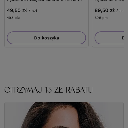
49,50 zł
89,50 zł
/
szt.
/
szt.
49.5
pkt
punktów
89.5
pkt
punktów
Do koszyka
Do
OTRZYMAJ 15 ZŁ RABATU