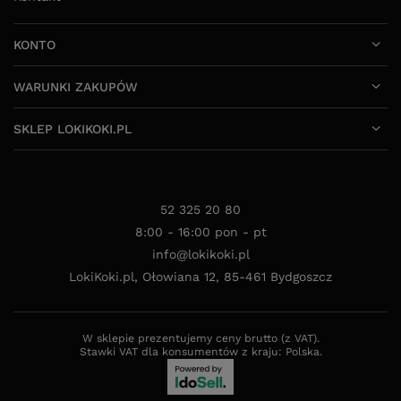
KONTO
WARUNKI ZAKUPÓW
SKLEP LOKIKOKI.PL
52 325 20 80
8:00 - 16:00 pon - pt
info@lokikoki.pl
LokiKoki.pl
,
Ołowiana 12
,
85-461
Bydgoszcz
W sklepie prezentujemy ceny brutto (z VAT).
Stawki VAT dla konsumentów z kraju:
Polska
.