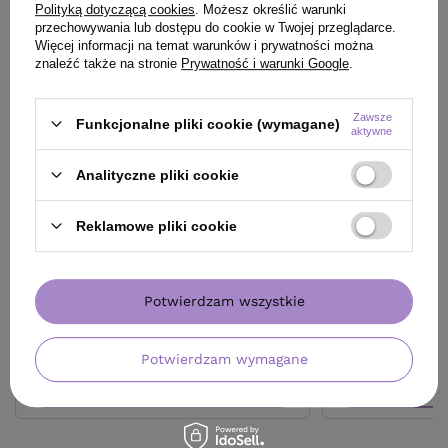
Polityką dotyczącą cookies
. Możesz określić warunki
przechowywania lub dostępu do cookie w Twojej przeglądarce.
Więcej informacji na temat warunków i prywatności można
znaleźć także na stronie
Prywatność i warunki Google
.
Zawsze
Funkcjonalne pliki cookie (wymagane)
aktywne
OFERTA
BESTSELLER
OFERTA
DARMOW
Lakier Artego Qualify modelujący i
Prostownica N°10
Analityczne pliki cookie
zwiększający objętość 500 ml
Koki
Reklamowe pliki cookie
47,80 zł
/
szt.
340,00 zł
/
sz
(9,56 zł / 100ml)
47.8
pkt
punktów
340
pkt
punktów
Najniższa cena produktu w okresie 30 dni przed
Najniższa cena prod
Potwierdzam wszystkie
wprowadzeniem obniżki:
47,80 zł
0%
wprowadzeniem obn
Cena katalogowa:
57,90 zł
-17%
Cena katalogowa:
40
Potwierdzam wymagane
Do koszyka
Do