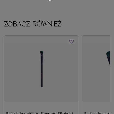
ZOBACZ RÓWNIEŻ
Pędzel do makijażu Zanature FE No 111
Pędzel do makij