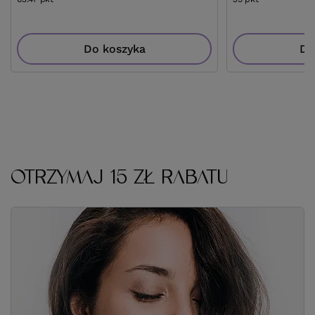
Do koszyka
Do
OTRZYMAJ 15 ZŁ RABATU