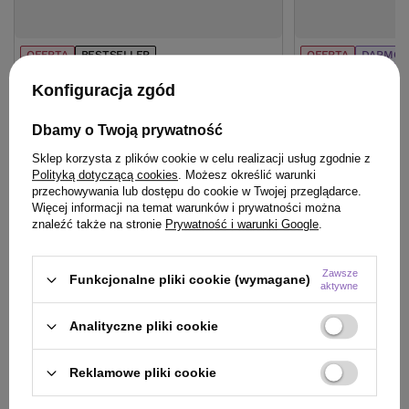
OFERTA
BESTSELLER
OFERTA
DARMOW
Serum Davines More Inside Curl Building
Mleczko Davines 
Konfiguracja zgód
podkreślające skręt 250 ml
wielofunkcyjne 
Dbamy o Twoją prywatność
81,50 zł
140,00 zł
/
szt.
/
szt
(32,60 zł / 100ml)
(103,70 zł / 100ml)
Sklep korzysta z plików cookie w celu realizacji usług zgodnie z
81.5
pkt
punktów
140
pkt
punktów
Polityką dotyczącą cookies
. Możesz określić warunki
przechowywania lub dostępu do cookie w Twojej przeglądarce.
Najniższa cena produktu w okresie 30 dni przed
Najniższa cena prod
Więcej informacji na temat warunków i prywatności można
wprowadzeniem obniżki:
80,75 zł
+1%
wprowadzeniem obn
znaleźć także na stronie
Prywatność i warunki Google
.
Cena katalogowa:
115,01 zł
-29%
Cena katalogowa:
19
Do koszyka
Do
Zawsze
Funkcjonalne pliki cookie (wymagane)
aktywne
Analityczne pliki cookie
Reklamowe pliki cookie