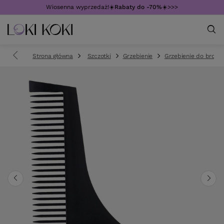
Wiosenna wyprzedaż!☀️
Rabaty do -70%
☀️>>>
Strona główna
Szczotki
Grzebienie
Grzebienie do brody