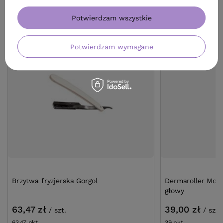
ZOBACZ RÓWNIEŻ
Potwierdzam wszystkie
Potwierdzam wymagane
Brzytwa fryzjerska Gorgol
Dermaroller Mont
głowy
63,47 zł
39,00 zł
/
szt.
/
szt.
63.47
pkt
punktów
39
pkt
punktów