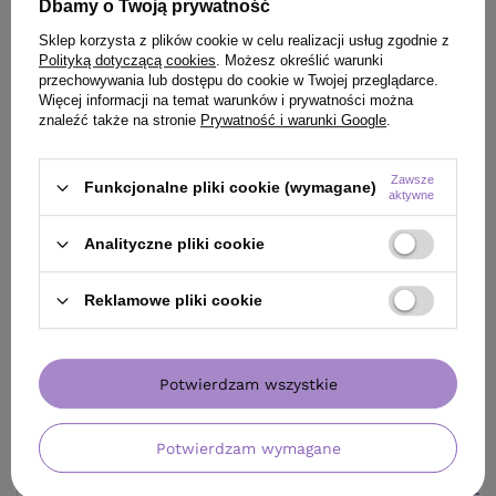
Dbamy o Twoją prywatność
Sklep korzysta z plików cookie w celu realizacji usług zgodnie z
Polityką dotyczącą cookies
. Możesz określić warunki
przechowywania lub dostępu do cookie w Twojej przeglądarce.
Więcej informacji na temat warunków i prywatności można
znaleźć także na stronie
Prywatność i warunki Google
.
Zawsze
Funkcjonalne pliki cookie (wymagane)
aktywne
OFERTA
OFERTA
DARMOW
Analityczne pliki cookie
Opuntia Oil Conditioner odżywka do
Maska Rica Opunt
wszystkich rodzajów włosów 200 ml
intensywnym dzi
Reklamowe pliki cookie
RICA
150 ml
114,75 zł
140,25 zł
/
szt.
/
szt
(57,38 zł / 100ml)
(93,50 zł / 100ml)
Potwierdzam wszystkie
114.75
pkt
punktów
140.25
pkt
punktów
Najniższa cena produktu w okresie 30 dni przed
Najniższa cena prod
wprowadzeniem obniżki:
112,20 zł
+2%
wprowadzeniem obn
Potwierdzam wymagane
Cena katalogowa:
135,00 zł
-15%
Cena katalogowa:
16