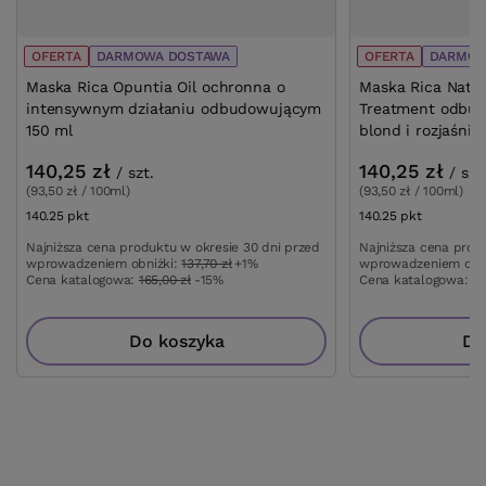
OFERTA
DARMOWA DOSTAWA
OFERTA
DARMOW
Maska Rica Opuntia Oil ochronna o
Maska Rica Natur
intensywnym działaniu odbudowującym
Treatment odbu
150 ml
blond i rozjaśnia
140,25 zł
140,25 zł
/
szt.
/
szt
(93,50 zł / 100ml)
(93,50 zł / 100ml)
140.25
pkt
punktów
140.25
pkt
punktów
Najniższa cena produktu w okresie 30 dni przed
Najniższa cena prod
wprowadzeniem obniżki:
137,70 zł
+1%
wprowadzeniem obn
Cena katalogowa:
165,00 zł
-15%
Cena katalogowa:
16
Do koszyka
Do