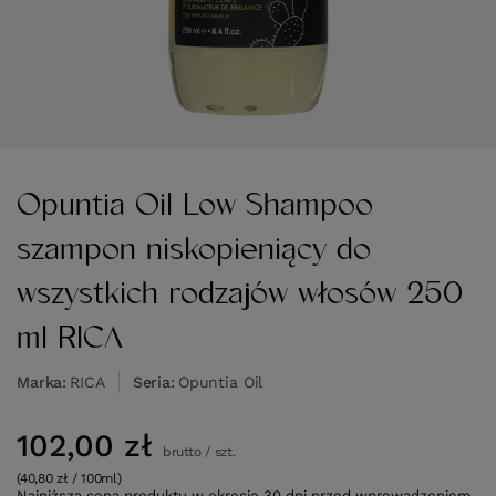
Opuntia Oil Low Shampoo
szampon niskopieniący do
wszystkich rodzajów włosów 250
ml RICA
Marka
RICA
Seria
Opuntia Oil
102,00 zł
brutto
/
szt.
(40,80 zł / 100ml)
Najniższa cena produktu w okresie 30 dni przed wprowadzeniem