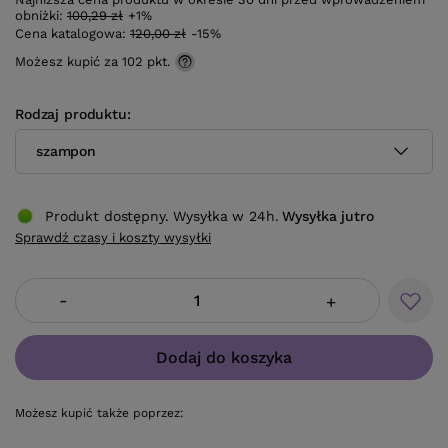
obniżki:
100,29 zł
+1%
Cena katalogowa:
120,00 zł
-15%
Możesz kupić za
102 pkt.
Rodzaj produktu
szampon
Produkt dostępny. Wysyłka w 24h.
Wysyłka
jutro
Sprawdź czasy i koszty wysyłki
-
+
Dodaj do koszyka
Możesz kupić także poprzez: