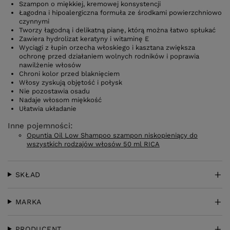
Szampon o miękkiej, kremowej konsystencji
Łagodna i hipoalergiczna formuła ze środkami powierzchniowo
czynnymi
Tworzy łagodną i delikatną pianę, którą można łatwo spłukać
Zawiera hydrolizat keratyny i witaminę E
Wyciągi z łupin orzecha włoskiego i kasztana zwiększa
ochronę przed działaniem wolnych rodników i poprawia
nawilżenie włosów
Chroni kolor przed blaknięciem
Włosy zyskują objętość i połysk
Nie pozostawia osadu
Nadaje włosom miękkość
Ułatwia układanie
Inne pojemności:
Opuntia Oil Low Shampoo szampon niskopieniący do
wszystkich rodzajów włosów 50 ml RICA
SKŁAD
MARKA
PRODUCENT