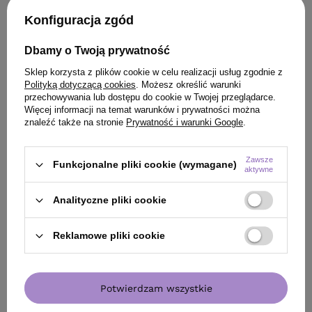
PRODUKT KUPILI TAKŻE
Konfiguracja zgód
Dbamy o Twoją prywatność
Sklep korzysta z plików cookie w celu realizacji usług zgodnie z
Polityką dotyczącą cookies
. Możesz określić warunki
przechowywania lub dostępu do cookie w Twojej przeglądarce.
Więcej informacji na temat warunków i prywatności można
znaleźć także na stronie
Prywatność i warunki Google
.
Zawsze
Funkcjonalne pliki cookie (wymagane)
aktywne
Analityczne pliki cookie
Reklamowe pliki cookie
OFERTA
OFERTA
RICA Volumizing szampon objętość 50
RICA Moisturizin
ml
50 ml
Potwierdzam wszystkie
27,20 zł
27,20 zł
/
szt.
/
szt.
(54,40 zł / 100ml)
(54,40 zł / 100ml)