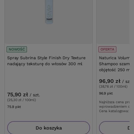
NOWOŚĆ
OFERTA
Spray Subrina Style Finish Dry Texture
Naturica Volumiz
nadający teksturę do włosów 300 ml
Shampoo szampo
objętość 250 ml 
96,90 zł
/
szt.
(38,76 zł / 100ml)
75,90 zł
96.9
pkt
punktów
/
szt.
(25,30 zł / 100ml)
Najniższa cena prod
wprowadzeniem obn
75.9
pkt
punktów
Cena katalogowa:
11
Do koszyka
Do