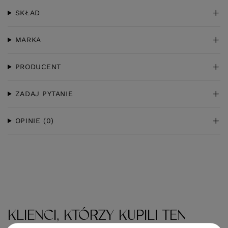
SKŁAD
MARKA
PRODUCENT
ZADAJ PYTANIE
OPINIE
(0)
KLIENCI, KTÓRZY KUPILI TEN