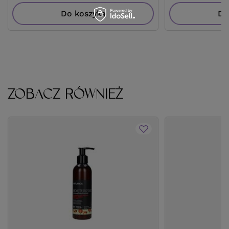
Do koszyka
Do
ZOBACZ RÓWNIEŻ