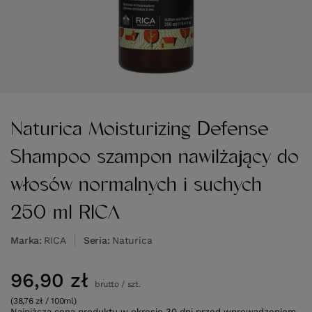
Naturica Moisturizing Defense
Shampoo szampon nawilżający do
włosów normalnych i suchych
250 ml RICA
Marka
RICA
Seria
Naturica
96,90 zł
brutto
/
szt.
(38,76 zł / 100ml)
Najniższa cena produktu w okresie 30 dni przed wprowadzeniem