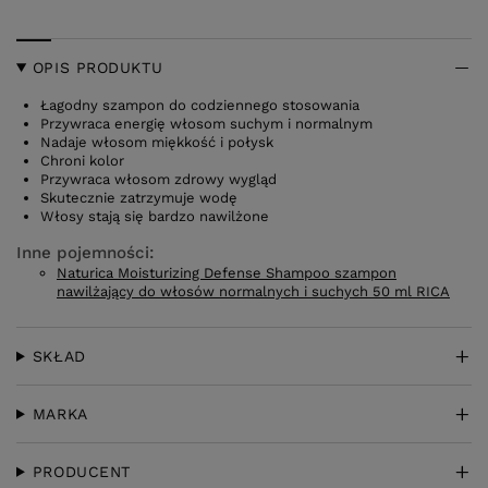
OPIS PRODUKTU
Łagodny szampon do codziennego stosowania
Przywraca energię włosom suchym i normalnym
Nadaje włosom miękkość i połysk
Chroni kolor
Przywraca włosom zdrowy wygląd
Skutecznie zatrzymuje wodę
Włosy stają się bardzo nawilżone
Inne pojemności:
Naturica Moisturizing Defense Shampoo szampon
nawilżający do włosów normalnych i suchych 50 ml RICA
SKŁAD
MARKA
PRODUCENT