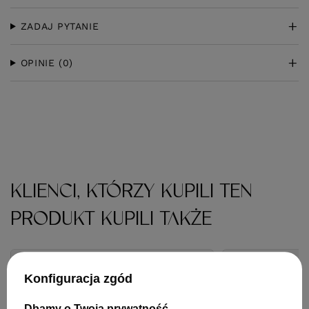
ZADAJ PYTANIE
OPINIE
(0)
KLIENCI, KTÓRZY KUPILI TEN
PRODUKT KUPILI TAKŻE
Konfiguracja zgód
Dbamy o Twoją prywatność