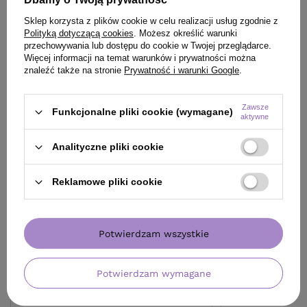
Sklep korzysta z plików cookie w celu realizacji usług zgodnie z
Polityką dotyczącą cookies
. Możesz określić warunki
przechowywania lub dostępu do cookie w Twojej przeglądarce.
Więcej informacji na temat warunków i prywatności można
znaleźć także na stronie
Prywatność i warunki Google
.
Zawsze
Funkcjonalne pliki cookie (wymagane)
aktywne
OFERTA
OFERTA
Analityczne pliki cookie
Naturica Moisturizing Defense
Naturica Moistur
Conditioner odżywka nawilżająca do
odżywcza maska 
włosów normalnych i suchych 200 ml
RICA
Reklamowe pliki cookie
RICA
103,70 zł
130,05 zł
/
szt.
/
szt
(51,85 zł / 100ml)
(52,02 zł / 100ml)
Potwierdzam wszystkie
103.7
pkt
punktów
130.05
pkt
punktów
Najniższa cena produktu w okresie 30 dni przed
Najniższa cena prod
Potwierdzam wymagane
wprowadzeniem obniżki:
102,00 zł
+1%
wprowadzeniem obn
Cena katalogowa:
122,00 zł
-15%
Cena katalogowa:
15