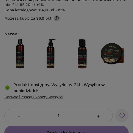
obniżki:
95,20 zł
+1%
Cena katalogowa:
114,00 zł
-15%
Możesz kupić za
96.9 pkt.
Nazwa
Produkt dostępny. Wysyłka w 24h.
Wysyłka
w
poniedziałek
Sprawdź czasy i koszty wysyłki
-
+
Dodaj do koszyka