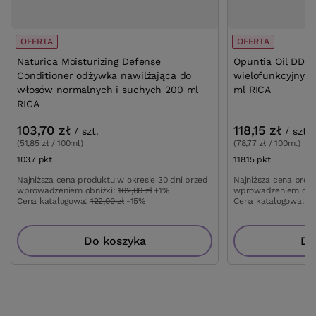
OFERTA
OFERTA
Naturica Moisturizing Defense
Opuntia Oil DD 
Conditioner odżywka nawilżająca do
wielofunkcyjny k
włosów normalnych i suchych 200 ml
ml RICA
RICA
103,70 zł
118,15 zł
/
szt.
/
szt.
(51,85 zł / 100ml)
(78,77 zł / 100ml)
103.7
pkt
punktów
118.15
pkt
punktów
Najniższa cena produktu w okresie 30 dni przed
Najniższa cena prod
wprowadzeniem obniżki:
102,00 zł
+1%
wprowadzeniem obn
Cena katalogowa:
122,00 zł
-15%
Cena katalogowa:
13
Do koszyka
Do