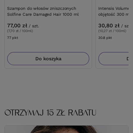
Szampon do włosów zniszczonych
Intensis Volume 
Solfine Care Damaged Hair 1000 ml
objętość 300 ml 
77,00 zł
30,80 zł
/
szt.
/
szt.
(7,70 zł / 100ml)
(10,27 zł / 100ml)
77
pkt
punktów
30.8
pkt
punktów
Do koszyka
Do
OTRZYMAJ 15 ZŁ RABATU