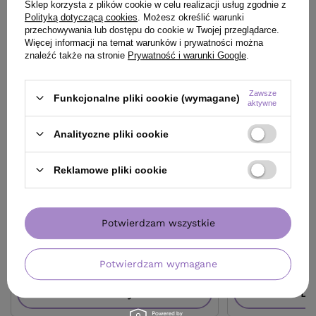
Sklep korzysta z plików cookie w celu realizacji usług zgodnie z
Polityką dotyczącą cookies
. Możesz określić warunki
przechowywania lub dostępu do cookie w Twojej przeglądarce.
Więcej informacji na temat warunków i prywatności można
znaleźć także na stronie
Prywatność i warunki Google
.
Zawsze
Funkcjonalne pliki cookie (wymagane)
aktywne
OFERTA
BESTSELLER
OFERTA
BESTSE
Analityczne pliki cookie
Szampon Davines OI Absolute
Odżywka Davines
Beautifying do włosów 280 ml
Beautifying do w
Reklamowe pliki cookie
96,90 zł
126,20 zł
/
szt.
/
szt
(34,61 zł / 100ml)
(50,48 zł / 100ml)
96.9
pkt
punktów
126.2
pkt
punktów
Potwierdzam wszystkie
Najniższa cena produktu w okresie 30 dni przed
Najniższa cena prod
wprowadzeniem obniżki:
96,90 zł
0%
wprowadzeniem obn
Cena katalogowa:
130,00 zł
-25%
Cena katalogowa:
16
Potwierdzam wymagane
Do koszyka
Do