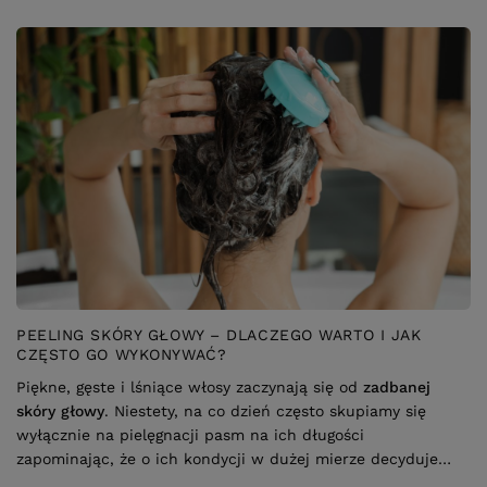
PEELING SKÓRY GŁOWY – DLACZEGO WARTO I JAK
CZĘSTO GO WYKONYWAĆ?
Piękne, gęste i lśniące włosy zaczynają się od
zadbanej
skóry głowy
. Niestety, na co dzień często skupiamy się
wyłącznie na pielęgnacji pasm na ich długości
zapominając, że o ich kondycji w dużej mierze decyduje
to, co dzieje się u ich
nasady
.
Peeling skóry głowy
to
Czytaj więcej
skuteczny sposób na jej
oczyszczenie, złuszczenie
martwego naskórka i odblokowanie mieszków włosowych
,
a co za tym idzie – na lepsze dotlenienie i stymulację
cebulek.