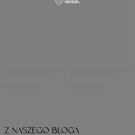
/
szt.
(9,56 zł / 100ml)
47.8
pkt
punktów
Najniższa cena produktu w
23,99 zł
/
szt.
okresie 30 dni przed
(8,57 zł / 100ml)
wprowadzeniem obniżki:
47,80 zł
0%
23.99
pkt
punktów
Cena katalogowa:
57,90 zł
-17%
Do koszyka
Do koszyka
Z NASZEGO BLOGA