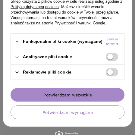
Sklep korzysta z plików cookie w celu realizacji usług zgodnie z
ZOBACZ RÓWNIEŻ
Polityką dotyczącą cookies
. Możesz określić warunki
przechowywania lub dostępu do cookie w Twojej przeglądarce.
Więcej informacji na temat warunków i prywatności można
znaleźć także na stronie
Prywatność i warunki Google
.
Zawsze
Funkcjonalne pliki cookie (wymagane)
aktywne
Analityczne pliki cookie
Reklamowe pliki cookie
Potwierdzam wszystkie
BESTSELLER
OFERTA
BESTSELLER
Szampon Hair Expert 12 w
Lakier Artego Qualify
Potwierdzam wymagane
1 regeneracja z keratyną
modelujący i zwiększający
roślinną do włosów 280 ml
objętość 500 ml
47,80 zł