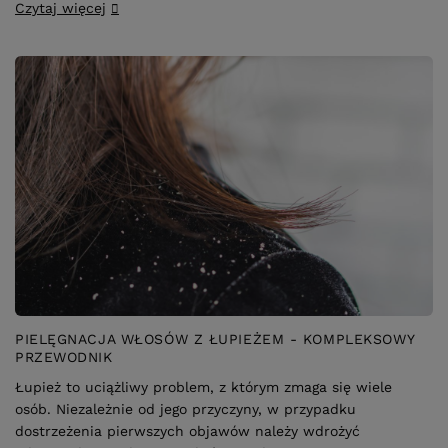
PIELĘGNACJA WŁOSÓW Z ŁUPIEŻEM - KOMPLEKSOWY
PRZEWODNIK
Łupież to uciążliwy problem, z którym zmaga się wiele
osób. Niezależnie od jego przyczyny, w przypadku
dostrzeżenia pierwszych objawów należy wdrożyć
odpowiednią pielęgnację
, której podstawę powinien
stanowić dobrej jakości
zabieg przeciwłupieżowy
.
Czytaj więcej
Czynników powodujących tę dolegliwość może być wiele.
Do najbardziej popularnych należą
stres, niedostateczna
lub nieprawidłowa higiena, infekcje grzybicze oraz