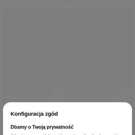
BESTSELLER
OFERTA
BESTSELLER
Krem Aktywujący
Szczotka Olivia Garden
Montibello Denuee 22 VOL
FingerBrush Care Mini
6,6 % 90 ml
Pink do rozczesywania
włosów różowa
49,22 zł
/
szt.
49.22
pkt
punktów
Najniższa cena produktu w
24,90 zł
/
szt.
okresie 30 dni przed
(27,67 zł / 100ml)
wprowadzeniem obniżki:
37,50 zł
+31%
24.9
pkt
punktów
Cena katalogowa:
57,90 zł
-15%
Do koszyka
Do koszyka
Konfiguracja zgód
Dbamy o Twoją prywatność