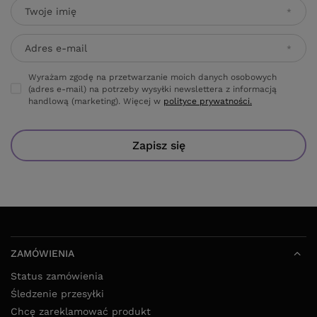
Twoje imię
Adres e-mail
Wyrażam zgodę na przetwarzanie moich danych osobowych
(adres e-mail) na potrzeby wysyłki newslettera z informacją
handlową (marketing). Więcej w
polityce prywatności.
Zapisz się
ZAMÓWIENIA
Status zamówienia
Śledzenie przesyłki
Chcę zareklamować produkt