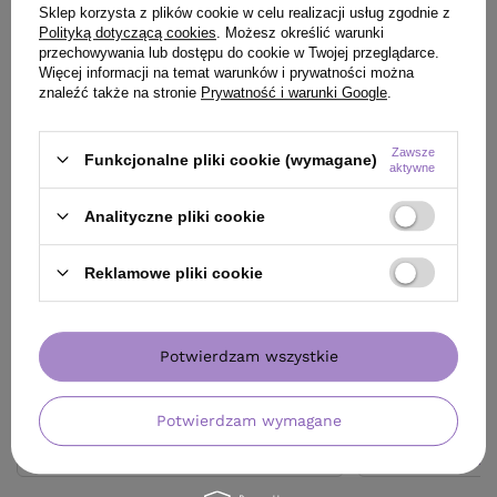
Sklep korzysta z plików cookie w celu realizacji usług zgodnie z
Polityką dotyczącą cookies
. Możesz określić warunki
przechowywania lub dostępu do cookie w Twojej przeglądarce.
Więcej informacji na temat warunków i prywatności można
znaleźć także na stronie
Prywatność i warunki Google
.
Zawsze
Funkcjonalne pliki cookie (wymagane)
aktywne
BESTSELLER
OFERTA
BESTSE
Odżywka WS Academy Wiosenna Aura
Serum Davines Mo
Analityczne pliki cookie
Paczula Wonna 20 w 1 do włosów bez
podkreślające sk
spłukiwania 150 ml
81,50 zł
/
szt.
Reklamowe pliki cookie
(32,60 zł / 100ml)
29,99 zł
81.5
pkt
punktów
/
szt.
(19,99 zł / 100ml)
Najniższa cena prod
Potwierdzam wszystkie
wprowadzeniem obn
29.99
pkt
punktów
Cena katalogowa:
11
Potwierdzam wymagane
Do koszyka
Do