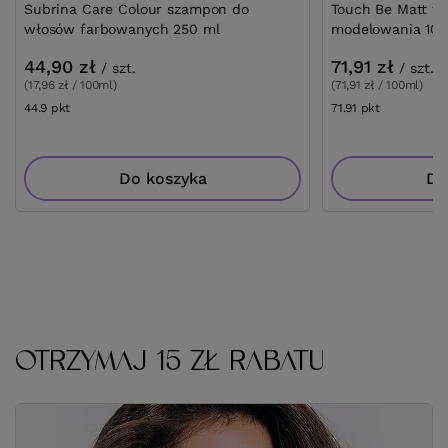
Subrina Care Colour szampon do
Touch Be Matt w
włosów farbowanych 250 ml
modelowania 100
44,90 zł
71,91 zł
/
szt.
/
szt.
(17,96 zł / 100ml)
(71,91 zł / 100ml)
44.9
pkt
punktów
71.91
pkt
punktów
Do koszyka
Do
OTRZYMAJ 15 ZŁ RABATU