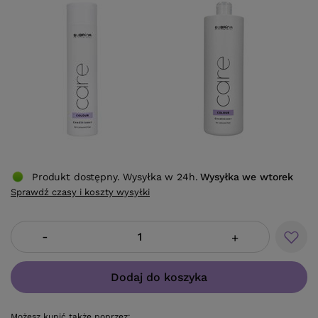
Produkt dostępny. Wysyłka w 24h.
Wysyłka
we wtorek
Sprawdź czasy i koszty wysyłki
-
+
Dodaj do koszyka
Możesz kupić także poprzez: