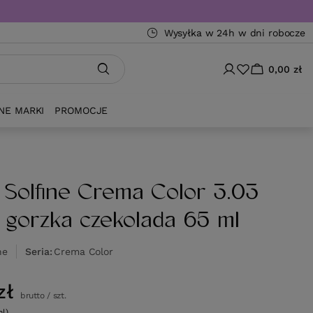
Wysyłka w 24h w dni robocze
0,00 zł
NE MARKI
PROMOCJE
 Solfine Crema Color 3.03
 gorzka czekolada 65 ml
ne
Seria
Crema Color
zł
brutto
/
szt.
ml)