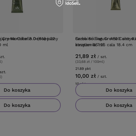
BESTSELLER
jący Montibello Denuee 22
e Crema Color 8.0 (8N) jasny
Grzebień Jaguar A500 antyst
Farba Solfine Crema Color 4.
0 ml
strzyżenia 7.25 cala 18.4 cm
kasztan 65 ml
21,89 zł
szt.
/
szt.
l)
(33,68 zł / 100ml)
ów
21.89
pkt
punktów
szt.
10,00 zł
/
szt.
l)
ów
10
pkt
punktów
Do koszyka
Do koszyka
Do koszyka
Do koszyka