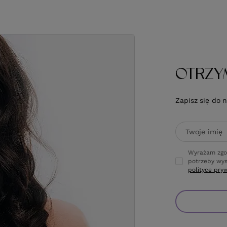
OTRZY
Zapisz się do 
Twoje imię
Wyrażam zgo
potrzeby wys
polityce pry