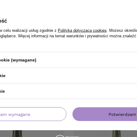
ość
w celu realizacji usług zgodnie z
Polityką dotyczącą cookies
. Możesz określi
eglądarce. Więcej informacji na temat warunków i prywatności można znaleźć
cookie (wymagane)
PRODUKT KUPILI TAKŻE
kie
kie
zam wymagane
Potwierdzam 