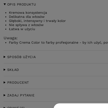
OPIS PRODUKTU
Kremowa konsystencja
Delikatna dla włosów
Głęboki, intensywny i trwały kolor
Nie spływa z włosów
Łatwa w użyciu
Uwaga:
Farby Crema Color to farby profesjonalne - by ich użyć, p
SPOSÓB UŻYCIA
SKŁAD
PRODUCENT
ZADAJ PYTANIE