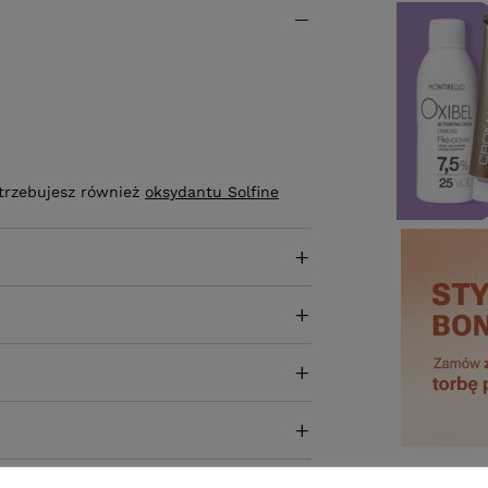
otrzebujesz również
oksydantu Solfine