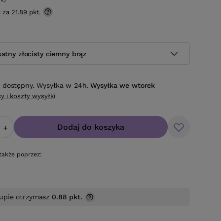
ć za
21.89 pkt.
katny złocisty ciemny brąz
 dostępny. Wysyłka w 24h.
Wysyłka
we wtorek
y i koszty wysyłki
Dodaj do koszyka
+
także poprzez:
upie otrzymasz
0.88 pkt.