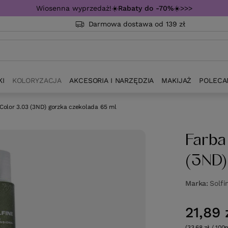
Wiosenna wyprzedaż!☀️
Rabaty do -70%
☀️>>>
Darmowa dostawa od 139 zł
KI
KOLORYZACJA
AKCESORIA I NARZĘDZIA
MAKIJAŻ
POLECA
Color 3.03 (3ND) gorzka czekolada 65 ml
Farba
(3ND)
Marka
Solfi
21,89 
(33,68 zł / 100