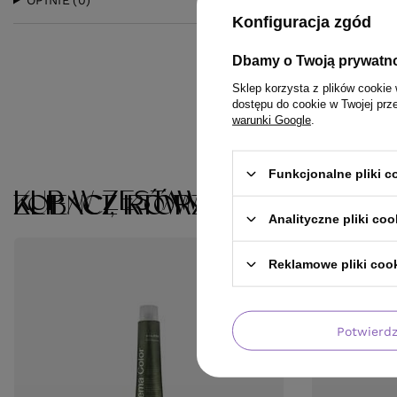
OPINIE
(0)
Konfiguracja zgód
Dbamy o Twoją prywatn
Sklep korzysta z plików cookie 
dostępu do cookie w Twojej prz
warunki Google
.
Funkcjonalne pliki 
KUP W ZESTAWIE
KLIENCI, KTÓRZY KUPILI TEN 
ZOBACZ RÓWNIEŻ
Analityczne pliki coo
Reklamowe pliki coo
Potwierd