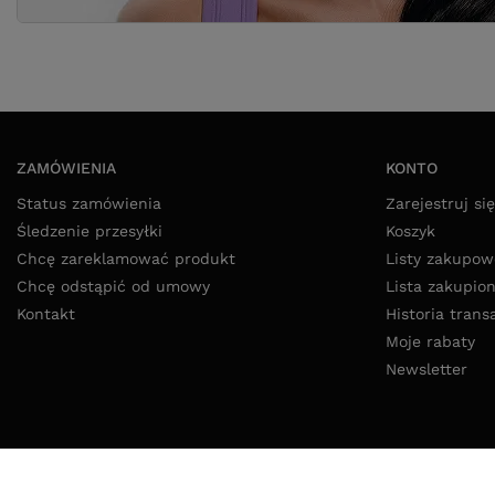
ZAMÓWIENIA
KONTO
Status zamówienia
Zarejestruj się
Śledzenie przesyłki
Koszyk
Chcę zareklamować produkt
Listy zakupow
Chcę odstąpić od umowy
Lista zakupio
Kontakt
Historia trans
Moje rabaty
Newsletter
52 325 20 80
8:00 - 16:00 pon - pt
info@lokikoki.pl
LokiKoki.