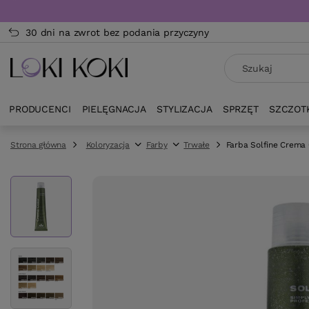
30 dni na zwrot bez podania przyczyny
PRODUCENCI
PIELĘGNACJA
STYLIZACJA
SPRZĘT
SZCZOT
Strona główna
Koloryzacja
Farby
Trwałe
Farba Solfine Crema 