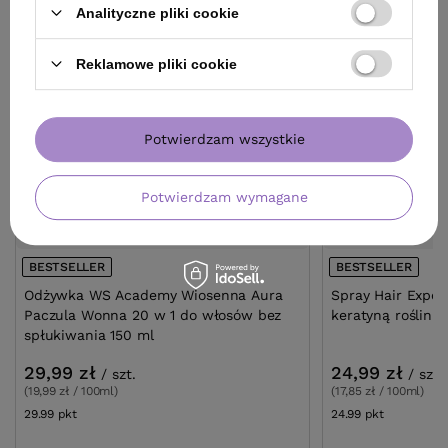
Analityczne pliki cookie
Reklamowe pliki cookie
Potwierdzam wszystkie
Potwierdzam wymagane
BESTSELLER
BESTSELLER
Odżywka WS Academy Wiosenna Aura
Spray Hair Exper
Paczula Wonna 20 w 1 do włosów bez
keratyną roślinn
spłukiwania 150 ml
29,99 zł
24,99 zł
/
szt.
/
szt.
(19,99 zł / 100ml)
(17,85 zł / 100ml)
29.99
pkt
punktów
24.99
pkt
punktów