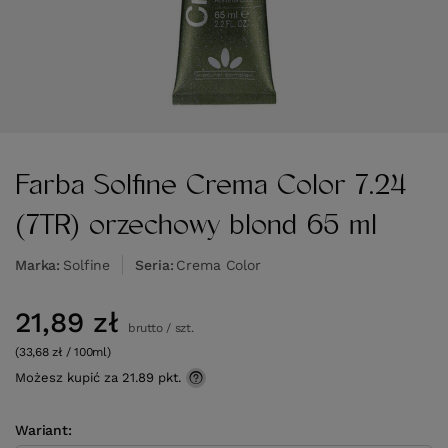
Farba Solfine Crema Color 7.24
(7TR) orzechowy blond 65 ml
Marka
Solfine
Seria
Crema Color
21,89 zł
brutto
/
szt.
(33,68 zł / 100ml)
Możesz kupić za
21.89 pkt.
Wariant