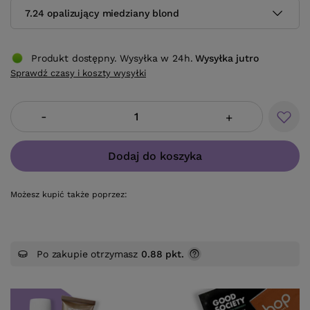
7.24 opalizujący miedziany blond
Produkt dostępny. Wysyłka w 24h.
Wysyłka
jutro
Sprawdź czasy i koszty wysyłki
-
+
Dodaj do koszyka
Możesz kupić także poprzez:
Po zakupie otrzymasz
0.88 pkt.