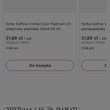
Toner Solfine Crema Color Platinum 0.1
Farba Solfine Cre
platynowy popielaty blond 65 ml
jasnopopielaty b
21,89 zł
21,89 zł
/
szt.
/
szt.
(33,68 zł / 100ml)
(33,68 zł / 100ml)
21.89
pkt
punktów
21.89
pkt
punktów
Do koszyka
Do