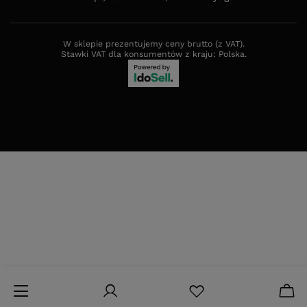
W sklepie prezentujemy ceny brutto (z VAT).
Stawki VAT dla konsumentów z kraju:
Polska
.