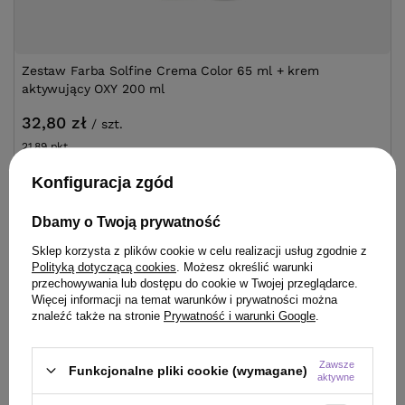
Zestaw Farba Solfine Crema Color 65 ml + krem
aktywujący OXY 200 ml
32,80 zł
/
szt.
21.89
pkt.
Konfiguracja zgód
Zobacz zestaw
Dbamy o Twoją prywatność
Sklep korzysta z plików cookie w celu realizacji usług zgodnie z
Polityką dotyczącą cookies
. Możesz określić warunki
przechowywania lub dostępu do cookie w Twojej przeglądarce.
Więcej informacji na temat warunków i prywatności można
KLIENCI, KTÓRZY KUPILI TEN
znaleźć także na stronie
Prywatność i warunki Google
.
PRODUKT KUPILI TAKŻE
Zawsze
Funkcjonalne pliki cookie (wymagane)
aktywne