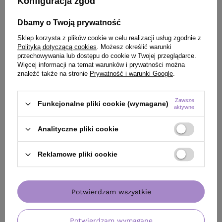
Konfiguracja zgód
Dbamy o Twoją prywatność
Sklep korzysta z plików cookie w celu realizacji usług zgodnie z
Polityką dotyczącą cookies
. Możesz określić warunki
przechowywania lub dostępu do cookie w Twojej przeglądarce.
Więcej informacji na temat warunków i prywatności można
znaleźć także na stronie
Prywatność i warunki Google
.
Zawsze
Funkcjonalne pliki cookie (wymagane)
aktywne
Analityczne pliki cookie
Reklamowe pliki cookie
OFERTA
DARMOWA DOSTAWA
OFERTA
BESTSE
Prostownica N°101 Premium Fale Loki
Szampon Davines
Koki
Beautifying do 
Potwierdzam wszystkie
96,90 zł
/
szt.
340,00 zł
/
szt.
(34,61 zł / 100ml)
340
pkt
punktów
96.9
pkt
punktów
Potwierdzam wymagane