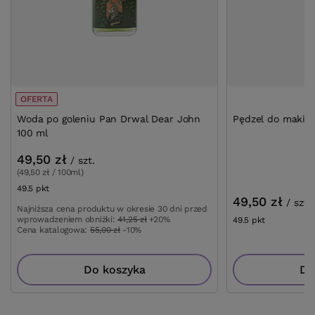
OFERTA
Woda po goleniu Pan Drwal Dear John
Pędzel do makija
100 ml
49,50 zł
/
szt.
(49,50 zł / 100ml)
49.5
pkt
punktów
49,50 zł
/
szt.
Najniższa cena produktu w okresie 30 dni przed
wprowadzeniem obniżki:
41,25 zł
+20%
49.5
pkt
punktów
Cena katalogowa:
55,00 zł
-10%
Do koszyka
Do