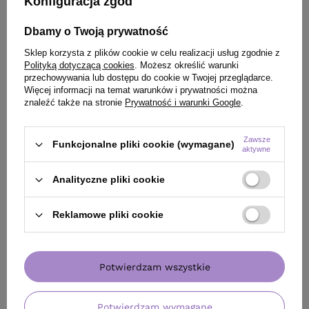
Konfiguracja zgód
Dbamy o Twoją prywatność
Sklep korzysta z plików cookie w celu realizacji usług zgodnie z
Polityką dotyczącą cookies
. Możesz określić warunki
przechowywania lub dostępu do cookie w Twojej przeglądarce.
Więcej informacji na temat warunków i prywatności można
znaleźć także na stronie
Prywatność i warunki Google
.
Zawsze
Funkcjonalne pliki cookie (wymagane)
aktywne
Analityczne pliki cookie
Reklamowe pliki cookie
BESTSELLER
OFERTA
DARMOW
Odżywka WS Academy Wiosenna Aura
Prostownica N°10
Paczula Wonna 20 w 1 do włosów bez
Koki
spłukiwania 150 ml
Potwierdzam wszystkie
340,00 zł
/
sz
29,99 zł
340
pkt
punktów
/
szt.
Potwierdzam wymagane
(19,99 zł / 100ml)