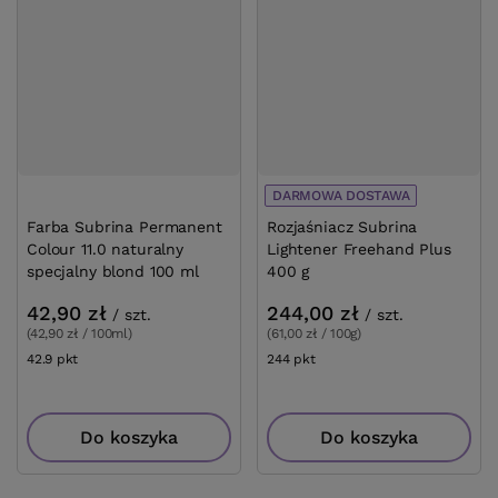
DARMOWA DOSTA
Farba Subrina Permanent Colour 11.0
Rozjaśniacz Subr
naturalny specjalny blond 100 ml
Plus 400 g
42,90 zł
244,00 zł
/
szt.
/
sz
(42,90 zł / 100ml)
(61,00 zł / 100g)
42.9
pkt
punktów
244
pkt
punktów
Do koszyka
Do