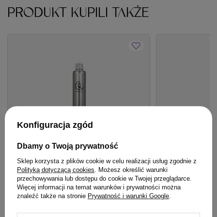
PRODUKT KUPILI TAKŻE
Konfiguracja zgód
Dbamy o Twoją prywatność
Sklep korzysta z plików cookie w celu realizacji usług zgodnie z
OFERTA
BESTSELLER
BESTSELLER
Polityką dotyczącą cookies
. Możesz określić warunki
przechowywania lub dostępu do cookie w Twojej przeglądarce.
Lakier Artego Qualify modelujący i
Krem Aktywujący
Więcej informacji na temat warunków i prywatności można
zwiększający objętość 500 ml
VOL 6,6 % 90 ml
znaleźć także na stronie
Prywatność i warunki Google
.
47,80 zł
/
szt.