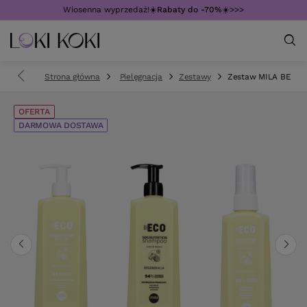
Wiosenna wyprzedaż!☀️
Rabaty do -70%
☀️>>>
Strona główna
Pielęgnacja
Zestawy
Zestaw MILA BE ECO
OFERTA
DARMOWA DOSTAWA