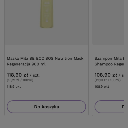
Maska Mila BE ECO SOS Nutrition Mask
Szampon Mila BE
Regeneracja 900 ml
Shampoo Regener
118,90 zł
108,90 zł
/
szt.
/
szt
(13,21 zł / 100ml)
(12,10 zł / 100ml)
118.9
pkt
punktów
108.9
pkt
punktów
Do koszyka
Do