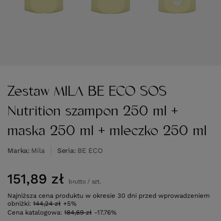
Zestaw MILA BE ECO SOS
Nutrition szampon 250 ml +
maska 250 ml + mleczko 250 ml
Marka
Mila
Seria
BE ECO
151,89 zł
brutto
/
szt.
Najniższa cena produktu w okresie 30 dni przed wprowadzeniem
obniżki:
144,24 zł
+5%
Cena katalogowa:
184,69 zł
-17.76%