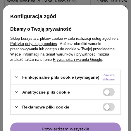
Woda Montibello Oxibel Recover 25
Spray Hair Exper
Vol.7,5% 60ml
keratyną roślinn
Konfiguracja zgód
20,90 zł
24,99 zł
/
szt.
/
szt.
(34,83 zł / 100ml)
(17,85 zł / 100ml)
Dbamy o Twoją prywatność
20.9
pkt
punktów
24.99
pkt
punktów
Sklep korzysta z plików cookie w celu realizacji usług zgodnie z
Polityką dotyczącą cookies
. Możesz określić warunki
przechowywania lub dostępu do cookie w Twojej przeglądarce.
Do koszyka
Do
Więcej informacji na temat warunków i prywatności można
znaleźć także na stronie
Prywatność i warunki Google
.
Zawsze
Funkcjonalne pliki cookie (wymagane)
aktywne
Analityczne pliki cookie
ZOBACZ RÓWNIEŻ
Reklamowe pliki cookie
Potwierdzam wszystkie