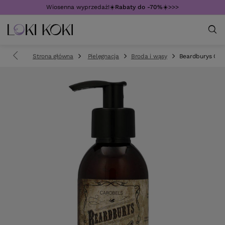
Wiosenna wyprzedaż!☀️
Rabaty do -70%
☀️>>>
Strona główna
Pielęgnacja
Broda i wąsy
Beardburys Outl