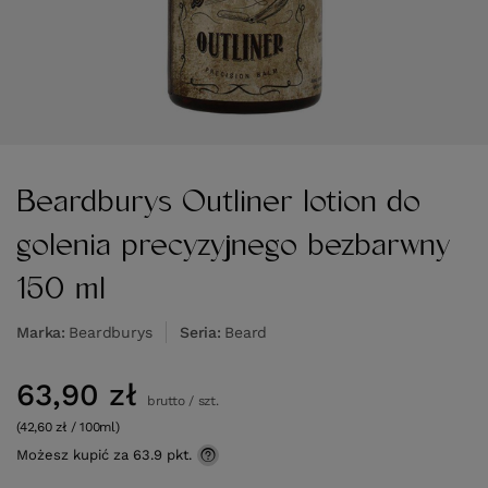
Beardburys Outliner lotion do
golenia precyzyjnego bezbarwny
150 ml
Marka
Beardburys
Seria
Beard
63,90 zł
brutto
/
szt.
(42,60 zł / 100ml)
Możesz kupić za
63.9 pkt.