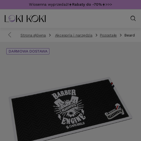
Wiosenna wyprzedaż!☀️
Rabaty do -70%
☀️>>>
Strona główna
Akcesoria i narzędzia
Pozostałe
Beardbur
DARMOWA DOSTAWA