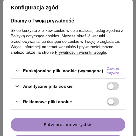
(19,20 zł / 100ml)
(50,48 zł / 100ml)
Konfiguracja zgód
47.99
pkt
punktów
126.2
pkt
punktów
Najniższa cena produktu w okresie 30 dni przed
Najniższa cena prod
Dbamy o Twoją prywatność
wprowadzeniem obniżki:
48,00 zł
-1%
wprowadzeniem obn
Cena katalogowa:
75,90 zł
-37%
Cena katalogowa:
16
Sklep korzysta z plików cookie w celu realizacji usług zgodnie z
Polityką dotyczącą cookies
. Możesz określić warunki
przechowywania lub dostępu do cookie w Twojej przeglądarce.
Do koszyka
Do
Więcej informacji na temat warunków i prywatności można
znaleźć także na stronie
Prywatność i warunki Google
.
Zawsze
Funkcjonalne pliki cookie (wymagane)
aktywne
Analityczne pliki cookie
ZOBACZ RÓWNIEŻ
Reklamowe pliki cookie
Potwierdzam wszystkie