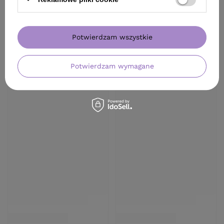
Potwierdzam wszystkie
OFERTA
OFERTA
BESTSELLER
Potwierdzam wymagane
Zestaw Montibello HOP
Szampon Davines OI
Colour Last wzmacniający
Absolute Beautifying do
kolor do włosów
włosów 280 ml
farbowanych szampon 300
96,90 zł
ml + odżywka 200 ml
/
szt.
125,63 zł
/
szt.
(34,61 zł / 100ml)
96.9
pkt
punktów
157.8
pkt
punktów
Najniższa cena produktu w
Najniższa cena produktu w
okresie 30 dni przed
okresie 30 dni przed
wprowadzeniem obniżki:
wprowadzeniem obniżki:
96,90 zł
0%
117,75 zł
+6%
Cena katalogowa:
130,00 zł
-25%
Cena katalogowa:
147,80 zł
-15%
Więcej opcji
Do koszyka