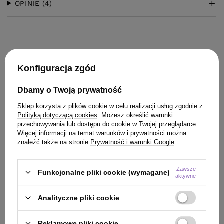
OPINIE
(4)
Konfiguracja zgód
Dbamy o Twoją prywatność
KLIENCI, KTÓRZY KUPILI TEN
Sklep korzysta z plików cookie w celu realizacji usług zgodnie z
PRODUKT KUPILI TAKŻE
Polityką dotyczącą cookies
. Możesz określić warunki
przechowywania lub dostępu do cookie w Twojej przeglądarce.
Więcej informacji na temat warunków i prywatności można
znaleźć także na stronie
Prywatność i warunki Google
.
Zawsze
Funkcjonalne pliki cookie (wymagane)
aktywne
Analityczne pliki cookie
Reklamowe pliki cookie