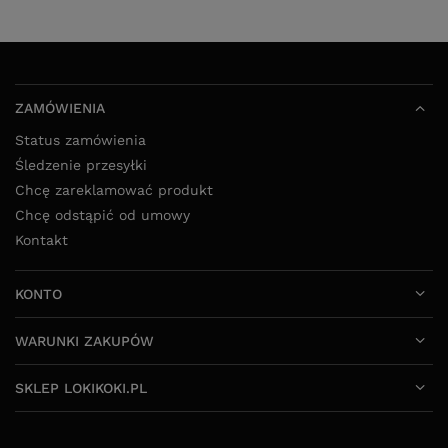
Chcę zareklamować produkt
Chcę odstąpić od umowy
Kontakt
KONTO
WARUNKI ZAKUPÓW
SKLEP LOKIKOKI.PL
52 325 20 80
8:00 - 16:00 pon - pt
info@lokikoki.pl
LokiKoki.pl
,
Ołowiana 12
,
85-461
Bydgoszcz