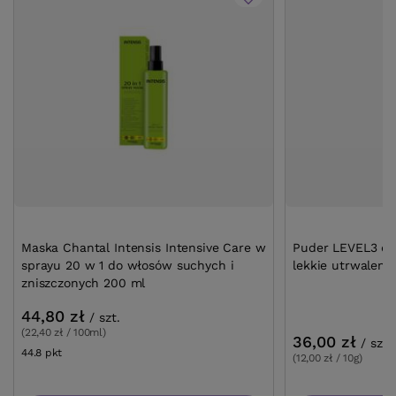
Maska Chantal Intensis Intensive Care w
Puder LEVEL3 do 
sprayu 20 w 1 do włosów suchych i
lekkie utrwalenie
zniszczonych 200 ml
44,80 zł
/
szt.
(22,40 zł / 100ml)
36,00 zł
/
szt.
44.8
pkt
punktów
(12,00 zł / 10g)