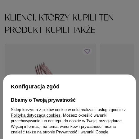
KLIENCI, KTÓRZY KUPILI TEN
PRODUKT KUPILI TAKŻE
Konfiguracja zgód
Dbamy o Twoją prywatność
Sklep korzysta z plików cookie w celu realizacji usług zgodnie z
Polityką dotyczącą cookies
. Możesz określić warunki
przechowywania lub dostępu do cookie w Twojej przeglądarce.
Więcej informacji na temat warunków i prywatności można
OFERTA
BESTSELLER
OFERTA
DARMOW
znaleźć także na stronie
Prywatność i warunki Google
.
Szczotka Olivia Garden FingerBrush
Mleczko Davines 