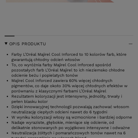
OPIS PRODUKTU
Farby L’Oréal Majirel Cool Inforced to 10 kolorów farb, które
gwarantują chłodny odcień włosów
To, co wyróżnia farby Majirel Cool Inforced spośród
pozostałych farb L’Oréal Majirel to ich nieziemsko chłodne
odcienie beżu i popielatych tonów
Majirel Cool Inforced zawiera 60% więcej chłodnych
pigmentów, co daje około 30% więcej chłodnych efektów w
porównaniu z klasycznymi farbami L’Oréal Majirel
Rezultatem koloryzacji jest intensywny, jednolity, trwały i
pełen blasku kolor
Dzięki innowacyjnej technologii pozwalają zachować włosom
neutralizację ciepłych odcieni nawet do 6 tygodni
W wyniku koloryzacji włosy są wzmocnione i bardziej odporne
Nadaje wyraziste, głębokie, mieniące się odcienie, od
delikatnie stonowanych po wyjątkowo intensywne i odważne
Neutralizacja żółtych i pomarańczowych tonów nawet na 6