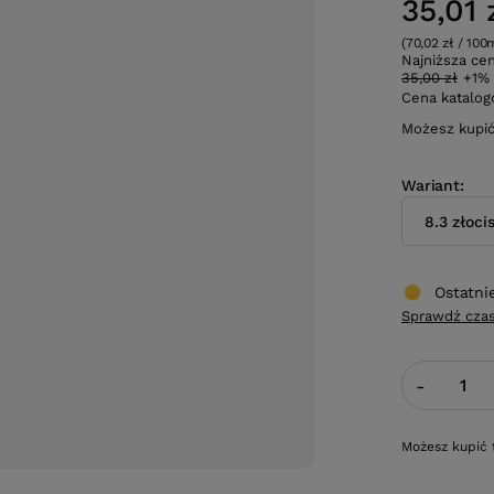
35,01 
(70,02 zł / 100
Najniższa ce
35,00 zł
+1%
Cena katalo
Możesz kupi
Wariant
8.3 złoci
Ostatni
Sprawdź czas
-
Możesz kupić 