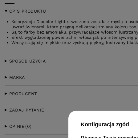
OPIS PRODUKTU
Koloryzacja Diacolor Light stworzona została z myślą o oso
uwrażliwionymi, które pragną delikatnej zmiany koloru ton
Są to farby bez amoniaku, przywracające włosom lustrzany p
Efekt wygładzonej powierzchni włosa jak po intensywnej pi
Włosy stają się miękkie oraz zyskują piękny, lustrzany blask
SPOSÓB UŻYCIA
MARKA
PRODUCENT
ZADAJ PYTANIE
Konfiguracja zgód
OPINIE
(0)
Dbamy o Twoją prywatn