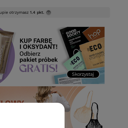
upie otrzymasz
1.4 pkt.