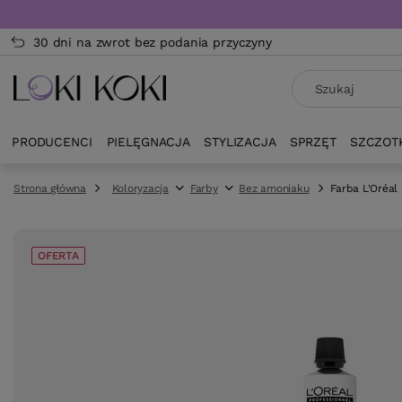
30 dni na zwrot bez podania przyczyny
PRODUCENCI
PIELĘGNACJA
STYLIZACJA
SPRZĘT
SZCZOT
Strona główna
Koloryzacja
Farby
Bez amoniaku
Farba L'Oréal 
OFERTA