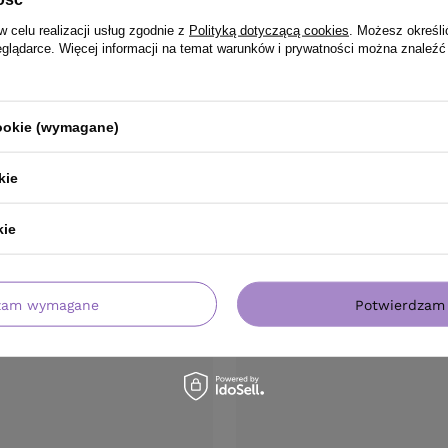
w celu realizacji usług zgodnie z
Polityką dotyczącą cookies
. Możesz określi
eglądarce. Więcej informacji na temat warunków i prywatności można znaleźć
cookie (wymagane)
kie
PRODUKT KUPILI TAKŻE
kie
zam wymagane
Potwierdzam 