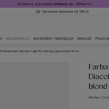
Wiosenna wyprzedaż!☀️
Rabaty do -70%
☀️>>>
Darmowa dostawa od 139 zł
KI
KOLORYZACJA
AKCESORIA I NARZĘDZIA
MAKIJAŻ
POLECA
Professionnel Diacolor Light 8.3 złocisty jasny blond 50 ml
Farba
Diacol
blond
Marka
L'Oré