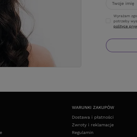
OTRZY
Zapisz się do 
Twoje imię
Wyrażam zgo
potrzeby wys
polityce pry