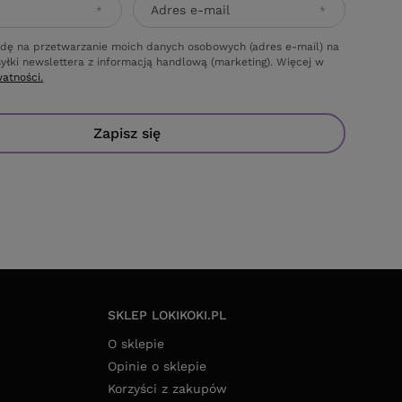
MAJ 15 ZŁ RABATU
naszego newslettera i odbierz kod rabatowy
Adres e-mail
dę na przetwarzanie moich danych osobowych (adres e-mail) na
yłki newslettera z informacją handlową (marketing). Więcej w
watności.
Zapisz się