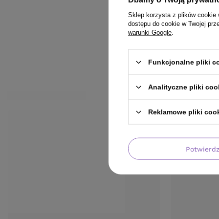
Sklep korzysta z plików cookie 
dostępu do cookie w Twojej prz
warunki Google
.
Funkcjonalne pliki 
Analityczne pliki coo
KLIENCI, KTÓRZY KUPILI TEN 
ZOBACZ RÓWNIEŻ
Reklamowe pliki coo
Potwierd