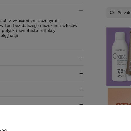
Po zak
bach z włosami zniszczonymi i
 w ton bez dalszego niszczenia włosów
ołysk i świetliste refleksy
elęgnacji
ość