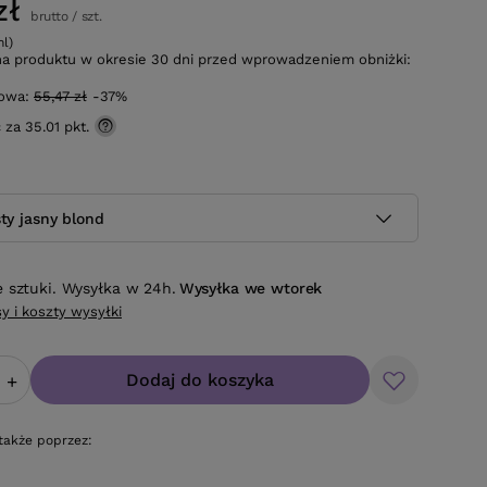
zł
brutto
/
szt.
ml)
na produktu w okresie 30 dni przed wprowadzeniem obniżki:
gowa:
55,47 zł
-37%
ć za
35.01 pkt.
sty jasny blond
e sztuki. Wysyłka w 24h.
Wysyłka
we wtorek
y i koszty wysyłki
Dodaj do koszyka
+
także poprzez: