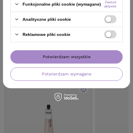
wprowadzeniem obniżki:
48,00 zł
-1%
wprowadzeniem obn
Zawsze
Funkcjonalne pliki cookie (wymagane)
Cena katalogowa:
75,90 zł
-37%
Cena katalogowa:
19
aktywne
Analityczne pliki cookie
Do koszyka
Do
Reklamowe pliki cookie
Potwierdzam wszystkie
ZOBACZ RÓWNIEŻ
Potwierdzam wymagane