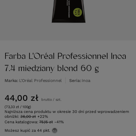
Farba L'Oréal Professionnel Inoa
7.4 miedziany blond 60 g
Marka
L'Oréal Professionnel
Seria
Inoa
44,00 zł
brutto
/
szt.
(73,33 zł / 100g)
Najniższa cena produktu w okresie 30 dni przed wprowadzeniem
obniżki:
36,00 zł
+22%
Cena katalogowa:
75,15 zł
-41%
Możesz kupić za
44 pkt.