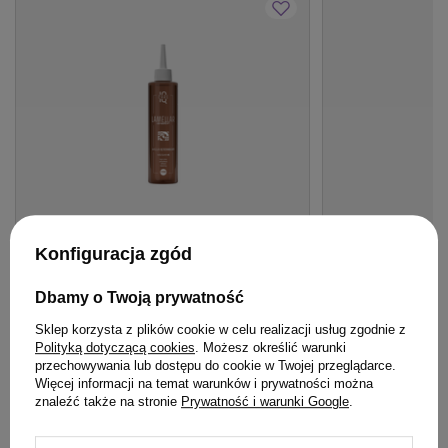
Konfiguracja zgód
PROMOCJA
BESTSELLER
OFERTA
DARMOW
Woda lamelarna Mila IQ Care Lamellar
Mleczko Davines 
Dbamy o Twoją prywatność
Water do włosów - intensywny połysk i
wielofunkcyjne 
Sklep korzysta z plików cookie w celu realizacji usług zgodnie z
gładkość 250 ml
Polityką dotyczącą cookies
. Możesz określić warunki
47,99 zł
140,00 zł
przechowywania lub dostępu do cookie w Twojej przeglądarce.
/
szt.
/
szt
Więcej informacji na temat warunków i prywatności można
(19,20 zł / 100ml)
(103,70 zł / 100ml)
znaleźć także na stronie
Prywatność i warunki Google
.
47.99
pkt
punktów
140
pkt
punktów
Najniższa cena produktu w okresie 30 dni przed
Najniższa cena prod