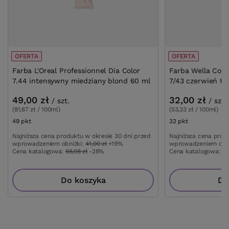
OFERTA
OFERTA
Farba L'Oreal Professionnel Dia Color
Farba Wella Colo
7.44 intensywny miedziany blond 60 ml
7/43 czerwień ty
49,00 zł
32,00 zł
/
szt.
/
szt.
(81,67 zł / 100ml)
(53,33 zł / 100ml)
49
pkt
punktów
32
pkt
punktów
Najniższa cena produktu w okresie 30 dni przed
Najniższa cena prod
wprowadzeniem obniżki:
41,00 zł
+19%
wprowadzeniem obn
Cena katalogowa:
68,08 zł
-28%
Cena katalogowa:
77
Do koszyka
Do