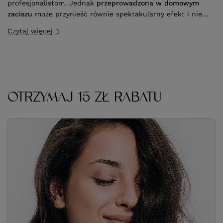
profesjonalistom. Jednak
przeprowadzona w domowym
zaciszu
może przynieść równie spektakularny efekt i nie
wpływać druzgocąco na kondycję włosów. Kluczem do
Czytaj więcej
sukcesu jest
stosowanie się do wskazówek ekspertów
oraz zakup odpowiedniej farby do włosów
.
OTRZYMAJ 15 ZŁ RABATU