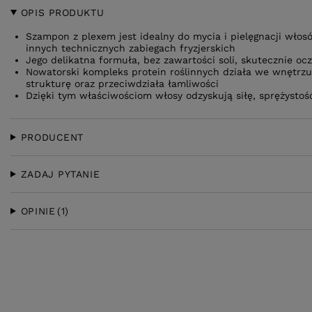
OPIS PRODUKTU
Szampon z plexem jest idealny do mycia i pielęgnacji wło
innych technicznych zabiegach fryzjerskich
Jego delikatna formuła, bez zawartości soli, skutecznie oc
Nowatorski kompleks protein roślinnych działa we wnętrz
strukturę oraz przeciwdziała łamliwości
Dzięki tym właściwościom włosy odzyskują siłę, sprężystość
PRODUCENT
ZADAJ PYTANIE
OPINIE
(1)