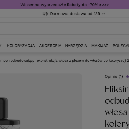
Wiosenna wyprzedaż!☀️
Rabaty do -70%
☀️>>>
Darmowa dostawa od 139 zł
KI
KOLORYZACJA
AKCESORIA I NARZĘDZIA
MAKIJAŻ
POLECA
ampon odbudowujący rekonstrukcja włosa z plexem do włosów po koloryzacji 
Opinie (1)
Eliks
odbud
włosa
kolor