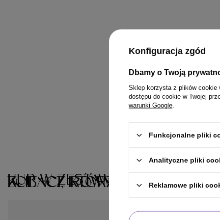
Konfiguracja zgód
Dbamy o Twoją prywatn
Sklep korzysta z plików cookie 
dostępu do cookie w Twojej prz
warunki Google
.
Funkcjonalne pliki 
Analityczne pliki coo
KUP W ZESTAWIE
KLIENCI, KTÓRZY KUPILI TEN 
ZOBACZ RÓWNIEŻ
Reklamowe pliki coo