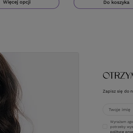
Więcej opcji
Do koszyka
Do koszyka
Do koszyka
OTRZY
Zapisz się do 
Twoje imię
Wyrażam zgo
potrzeby wys
polityce pry