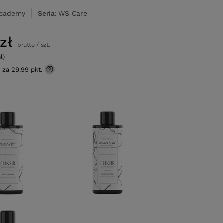
cademy
Seria
WS Care
zł
brutto
/
szt.
l)
ć za
29.99 pkt.