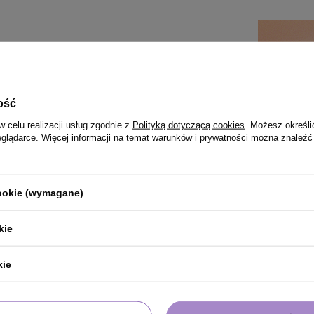
ość
w celu realizacji usług zgodnie z
Polityką dotyczącą cookies
. Możesz określi
eglądarce. Więcej informacji na temat warunków i prywatności można znaleźć
cookie (wymagane)
kie
PRODUKT KUPILI TAKŻE
kie