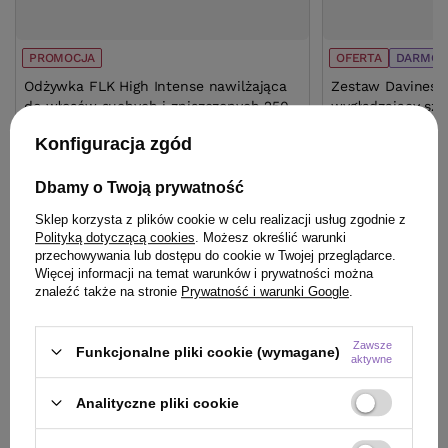
PROMOCJA
OFERTA
DARMOW
Odżywka FLK High Intense nawilżająca
Zestaw Davines E
do włosów suchych i zniszczonych 250
wygładzający sz
ml
250ml
Konfiguracja zgód
42,49 zł
200,60 zł
/
szt.
/
sz
(17,00 zł / 100ml)
Dbamy o Twoją prywatność
225.25
pkt
punktów
49.99
pkt
punktów
Sklep korzysta z plików cookie w celu realizacji usług zgodnie z
Najniższa cena prod
Najniższa cena produktu w okresie 30 dni przed
wprowadzeniem obn
Polityką dotyczącą cookies
. Możesz określić warunki
wprowadzeniem obniżki:
49,99 zł
-15%
Cena katalogowa:
23
przechowywania lub dostępu do cookie w Twojej przeglądarce.
Więcej informacji na temat warunków i prywatności można
znaleźć także na stronie
Prywatność i warunki Google
.
Wię
Do koszyka
Zawsze
Funkcjonalne pliki cookie (wymagane)
aktywne
Analityczne pliki cookie