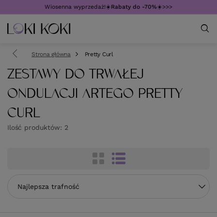
Wiosenna wyprzedaż!☀️
Rabaty do -70%
☀️>>>
Strona główna
Pretty Curl
ZESTAWY DO TRWAŁEJ
ONDULACJI ARTEGO PRETTY
CURL
Ilość produktów:
2
Zmień sortowanie
Najlepsza trafność