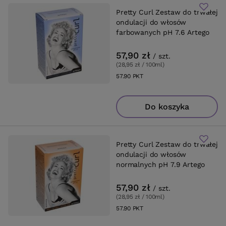
Pretty Curl Zestaw do trwałej
ondulacji do włosów
farbowanych pH 7.6 Artego
57,90 zł
/
szt.
(28,95 zł / 100ml
)
57.90
PKT
punktów
Do koszyka
Pretty Curl Zestaw do trwałej
ondulacji do włosów
normalnych pH 7.9 Artego
57,90 zł
/
szt.
(28,95 zł / 100ml
)
57.90
PKT
punktów