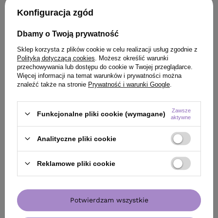
Konfiguracja zgód
Dbamy o Twoją prywatność
Sklep korzysta z plików cookie w celu realizacji usług zgodnie z
Polityką dotyczącą cookies
. Możesz określić warunki
przechowywania lub dostępu do cookie w Twojej przeglądarce.
Więcej informacji na temat warunków i prywatności można
znaleźć także na stronie
Prywatność i warunki Google
.
Zawsze
Funkcjonalne pliki cookie (wymagane)
aktywne
DARMOWA DOSTA
Analityczne pliki cookie
Montibello Decode Zero COSMIC Anti-
Serum Paul Mitch
Frizz spray przeciw puszeniu się włosów
wygładzające do
Reklamowe pliki cookie
200 ml
103,90 zł
215,00 zł
/
szt.
/
szt
(25,98 zł / 100ml)
(86,00 zł / 100ml)
Potwierdzam wszystkie
103.9
pkt
punktów
215
pkt
punktów