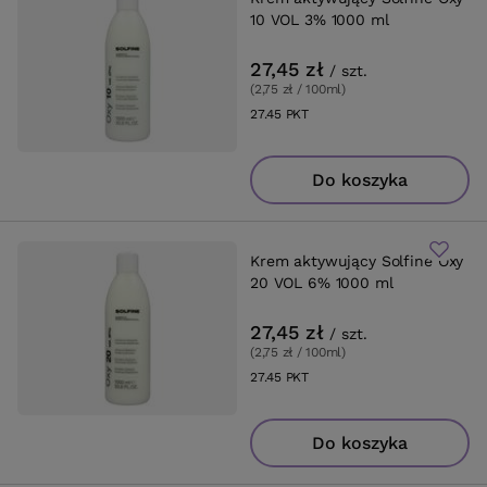
10 VOL 3% 1000 ml
27,45 zł
/
szt.
(2,75 zł / 100ml
)
27.45
PKT
punktów
Do koszyka
Krem aktywujący Solfine Oxy
20 VOL 6% 1000 ml
27,45 zł
/
szt.
(2,75 zł / 100ml
)
27.45
PKT
punktów
Do koszyka