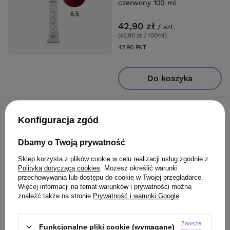
czerwony 100 ml
42,90 zł
/
szt.
(42,90 zł / 100ml
)
42.90
PKT
punktów
Do koszyka
Farba Subrina Permanent
Konfiguracja zgód
Colour 6.67 ciemny blond
beaujolais 100 ml
Dbamy o Twoją prywatność
42,90 zł
Sklep korzysta z plików cookie w celu realizacji usług zgodnie z
/
szt.
Polityką dotyczącą cookies
. Możesz określić warunki
(42,90 zł / 100ml
)
przechowywania lub dostępu do cookie w Twojej przeglądarce.
42.90
PKT
punktów
Więcej informacji na temat warunków i prywatności można
znaleźć także na stronie
Prywatność i warunki Google
.
Do koszyka
Zawsze
Funkcjonalne pliki cookie (wymagane)