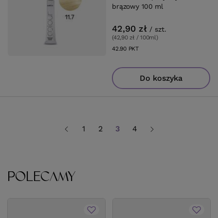
brązowy 100 ml
42,90 zł
/
szt.
(42,90 zł / 100ml
)
42.90
PKT
punktów
Do koszyka
1
2
3
4
POLECAMY