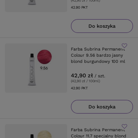
(42,90 zł / 100ml
)
42.90
PKT
punktów
Do koszyka
Farba Subrina Permanent
Colour 9.56 bardzo jasny
blond burgundowy 100 ml
42,90 zł
/
szt.
(42,90 zł / 100ml
)
42.90
PKT
punktów
Do koszyka
Farba Subrina Permanent
Colour 11.7 specjalny blond