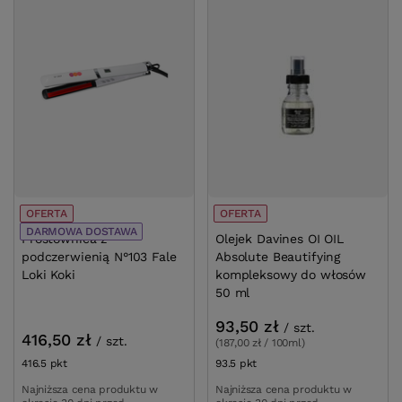
OFERTA
DARMOWA DOSTAWA
OFERTA
Prostownica z podczerwienią N°103 Fale
Olejek Davines O
Loki Koki
Beautifying kom
ml
93,50 zł
/
szt.
416,50 zł
/
szt.
(187,00 zł / 100ml)
416.5
pkt
punktów
93.5
pkt
punktów
Najniższa cena produktu w okresie 30 dni przed
Najniższa cena prod
wprowadzeniem obniżki:
381,65 zł
+9%
wprowadzeniem obn
Cena katalogowa:
490,00 zł
-15%
Cena katalogowa:
11