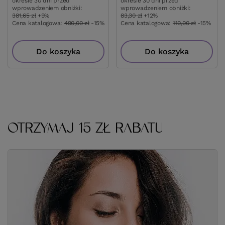
Do koszyka
Do
OTRZYMAJ 15 ZŁ RABATU