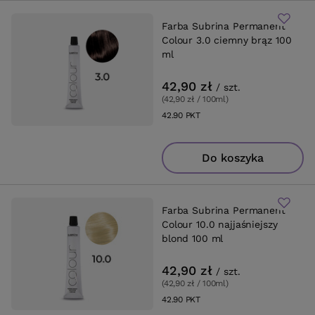
Farba Subrina Permanent
Colour 3.0 ciemny brąz 100
ml
42,90 zł
/
szt.
(42,90 zł / 100ml
)
42.90
PKT
punktów
Do koszyka
Farba Subrina Permanent
Colour 10.0 najjaśniejszy
blond 100 ml
42,90 zł
/
szt.
(42,90 zł / 100ml
)
42.90
PKT
punktów