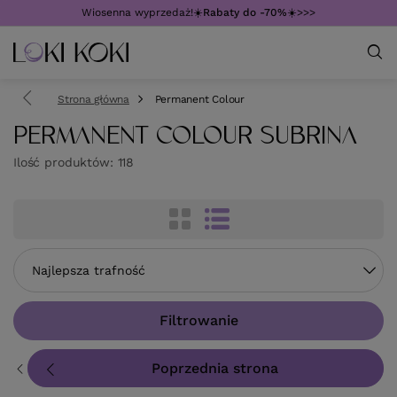
Wiosenna wyprzedaż!☀️
Rabaty do -70%
☀️>>>
Strona główna
Permanent Colour
PERMANENT COLOUR SUBRINA
Ilość produktów:
118
Zmień sortowanie
Najlepsza trafność
Filtrowanie
Poprzednia strona